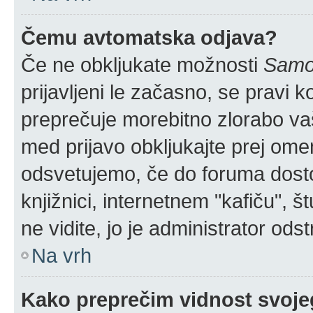
Čemu avtomatska odjava?
Če ne obkljukate možnosti
Samod
prijavljeni le začasno, se pravi 
preprečuje morebitno zlorabo vaše
med prijavo obkljukajte prej om
odsvetujemo, če do foruma dostop
knjižnici, internetnem "kafiču", š
ne vidite, jo je administrator odstr
Na vrh
Kako preprečim vidnost svoje