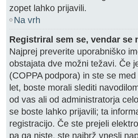
zopet lahko prijavili.
Na vrh
Registriral sem se, vendar se 
Najprej preverite uporabniško im
obstajata dve možni težavi. Če 
(COPPA podpora) in ste se med r
let, boste morali slediti navodilom
od vas ali od administratorja cel
se boste lahko prijavili; ta infor
registracijo. Če ste prejeli elekt
pa ga niste, ste najbrž vnesli na