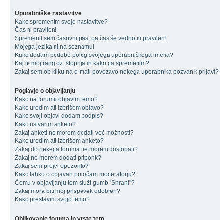
Uporabniške nastavitve
Kako spremenim svoje nastavitve?
Čas ni pravilen!
Spremenil sem časovni pas, pa čas še vedno ni pravilen!
Mojega jezika ni na seznamu!
Kako dodam podobo poleg svojega uporabniškega imena?
Kaj je moj rang oz. stopnja in kako ga spremenim?
Zakaj sem ob kliku na e-mail povezavo nekega uporabnika pozvan k prijavi?
Poglavje o objavljanju
Kako na forumu objavim temo?
Kako uredim ali izbrišem objavo?
Kako svoji objavi dodam podpis?
Kako ustvarim anketo?
Zakaj anketi ne morem dodati več možnosti?
Kako uredim ali izbrišem anketo?
Zakaj do nekega foruma ne morem dostopati?
Zakaj ne morem dodati priponk?
Zakaj sem prejel opozorilo?
Kako lahko o objavah poročam moderatorju?
Čemu v objavljanju tem služi gumb "Shrani"?
Zakaj mora biti moj prispevek odobren?
Kako prestavim svojo temo?
Oblikovanje foruma in vrste tem