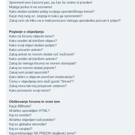
Spremenil sem časovni pas, pa čas še vedno ni pravilen!
Mojega jezika ni na seznamu!
Kako dodam podobo poleg svojega uporabniškega imena?
Kaj je moj rang oz. stopnja in kako ga spremenim?
Zakaj sem ob kliku na e-mail povezavo nekega uporabnika pozvan k prijavi?
Poglavje o objavljanju
Kako na forumu objavim temo?
Kako uredim ali izbrišem objavo?
Kako svoji objavi dodam podpis?
Kako ustvarim anketo?
Zakaj anketi ne morem dodati več možnosti?
Kako uredim ali izbrišem anketo?
Zakaj do nekega foruma ne morem dostopati?
Zakaj ne morem dodati priponk?
Zakaj sem prejel opozorilo?
Kako lahko o objavah poročam moderatorju?
Čemu v objavljanju tem služi gumb "Shrani"?
Zakaj mora biti moj prispevek odobren?
Kako prestavim svojo temo?
Oblikovanje foruma in vrste tem
Kaj je BBKoda?
Ali lahko uporabljam HTML?
Kaj so smeški?
Ali lahko objavljam tudi podobe?
Kaj so globalna obvestila?
Kaj so razglasi?
Kaj predstavljajo NE PREZRI (lepljivek) teme?