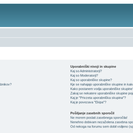
Uporabniški nivoji in skupine
Kaj so Administratorji?
Kaj so Moderatorji?
Kaj so uporabniške skupine?
rabnikov?
Kje se nahajajo uporabniške skupine in kako 
Kako postanem vodja uporabniške skupine
Zakaj se nekatere uporabniške skupine poja
Kaj je "Privzeta uporabniška skupina"?
Kaj je povezava "Ekipa"?
Pošiljanje zasebnih sporočil
Ne morem poslati zasebnega sporočila!
Nenehno dobivam nezaželena zasebna spor
Od nekoga na forumu sem dobil vsiljeno (spa