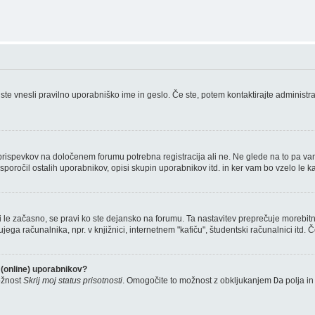
ste vnesli pravilno uporabniško ime in geslo. Če ste, potem kontaktirajte administrator
e prispevkov na določenem forumu potrebna registracija ali ne. Ne glede na to pa va
sporočil ostalih uporabnikov, opisi skupin uporabnikov itd. in ker vam bo vzelo le kak
eni le začasno, se pravi ko ste dejansko na forumu. Ta nastavitev preprečuje morebitn
 računalnika, npr. v knjižnici, internetnem "kafiču", študentski računalnici itd. Če 
 (online) uporabnikov?
ožnost
Skrij moj status prisotnosti
. Omogočite to možnost z obkljukanjem
Da
polja in