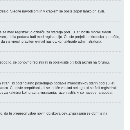
geslo
. Sledite navodilom in v kratkem se boste zopet lahko prijavili.
e med registracijo označili za starega pod 13 let, boste morali slediti
 vam je bila podana tudi med registracijo. Če ste prejeli elektronsko sporočilo,
da ste vnesli pravilen e-mail naslov, kontaktirajte administratorja.
odilo, se ponovno registrirati in poizkusite biti bolj aktivni na forumu.
h strani, ki potencialno posedujejo podatke mladostnikov starih pod 13 let,
 Če niste prepričani, ali se to tiče vas kot nekoga, ki se želi registrirati,
lov za kakršna koli pravna vprašanja, razen tistih, ki so navedena spodaj.
jo, da bi preprečil vstop novih obiskovalcev. Z vprašanji se obrnite na