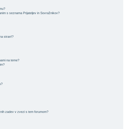
amu?
nim s seznama Prijateljev in Sovražnikov?
na stran!?
nami na teme?
čim?
u?
avnih zadev v zvezi s tem forumom?