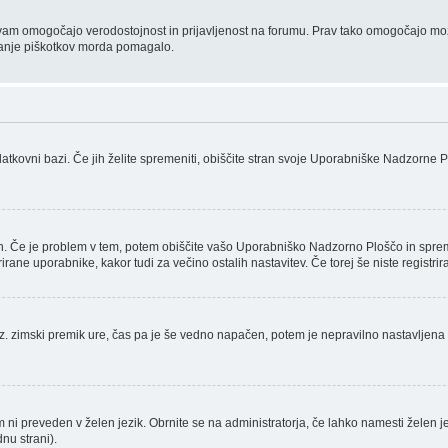
n ki vam omogočajo verodostojnost in prijavljenost na forumu. Prav tako omogočajo mo
isanje piškotkov morda pomagalo.
datkovni bazi. Če jih želite spremeniti, obiščite stran svoje Uporabniške Nadzorne
en. Če je problem v tem, potem obiščite vašo Uporabniško Nadzorno Ploščo in spre
ne uporabnike, kakor tudi za večino ostalih nastavitev. Če torej še niste registrira
i oz. zimski premik ure, čas pa je še vedno napačen, potem je nepravilno nastavljen
um ni preveden v želen jezik. Obrnite se na administratorja, če lahko namesti želen j
nu strani).