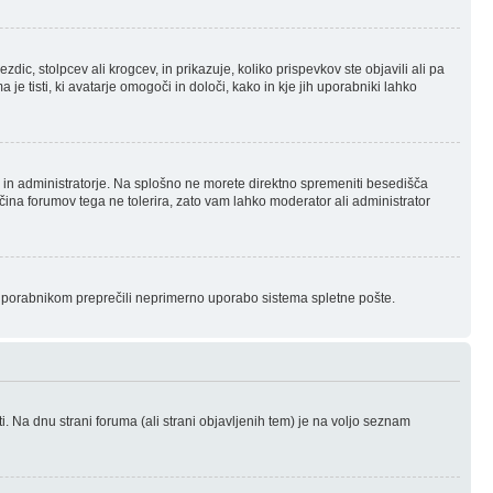
 stolpcev ali krogcev, in prikazuje, koliko prispevkov ste objavili ali pa
 tisti, ki avatarje omogoči in določi, kako in kje jih uporabniki lahko
je in administratorje. Na splošno ne morete direktno spremeniti besedišča
ečina forumov tega ne tolerira, zato vam lahko moderator ali administrator
m uporabnikom preprečili neprimerno uporabo sistema spletne pošte.
. Na dnu strani foruma (ali strani objavljenih tem) je na voljo seznam