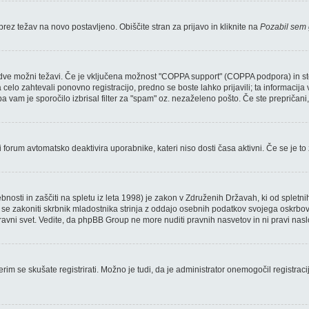
brez težav na novo postavljeno. Obiščite stran za prijavo in kliknite na
Pozabil sem 
dve možni težavi. Če je vključena možnost "COPPA support" (COPPA podpora) in ste s
a celo zahtevali ponovno registracijo, predno se boste lahko prijavili; ta informacija
a vam je sporočilo izbrisal filter za "spam" oz. nezaželeno pošto. Če ste prepričani, 
 forum avtomatsko deaktivira uporabnike, kateri niso dosti časa aktivni. Če se je to zg
nosti in zaščiti na spletu iz leta 1998) je zakon v Združenih Državah, ki od spletni
e zakoniti skrbnik mladostnika strinja z oddajo osebnih podatkov svojega oskrbovanca.
 pravni svet. Vedite, da phpBB Group ne more nuditi pravnih nasvetov in ni pravi nas
erim se skušate registrirati. Možno je tudi, da je administrator onemogočil registraci