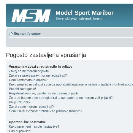
Model Sport Maribor
Slovenski avtomodelarski forum
Seznam forumov
Pogosto zastavljena vprašanja
Vprašanja v zvezi z registracijo in prijavo
Zakaj se ne morem prijaviti?
Zakaj se pravzaprav moram registrirati?
Čemu avtomatska odjava?
Kako preprečim vidnost svojega uporabniškega imena na listi prijavljenih (online) upo
Pozabil sem geslo!
Registriral sem se, vendar se ne morem prijaviti!
Že pred časom sem se registriral, a se naenkrat ne morem več prijaviti?!
Kaj je COPPA?
Zakaj se ne morem registrirati?
Čemu služi možnost "Izbriši vse piškotke foruma"?
Uporabniške nastavitve
Kako spremenim svoje nastavitve?
Čas ni pravilen!