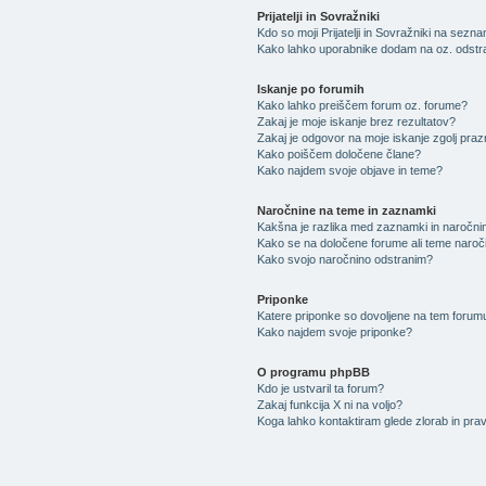
Prijatelji in Sovražniki
Kdo so moji Prijatelji in Sovražniki na sezn
Kako lahko uporabnike dodam na oz. odstra
Iskanje po forumih
Kako lahko preiščem forum oz. forume?
Zakaj je moje iskanje brez rezultatov?
Zakaj je odgovor na moje iskanje zgolj praz
Kako poiščem določene člane?
Kako najdem svoje objave in teme?
Naročnine na teme in zaznamki
Kakšna je razlika med zaznamki in naročni
Kako se na določene forume ali teme naro
Kako svojo naročnino odstranim?
Priponke
Katere priponke so dovoljene na tem forum
Kako najdem svoje priponke?
O programu phpBB
Kdo je ustvaril ta forum?
Zakaj funkcija X ni na voljo?
Koga lahko kontaktiram glede zlorab in pr