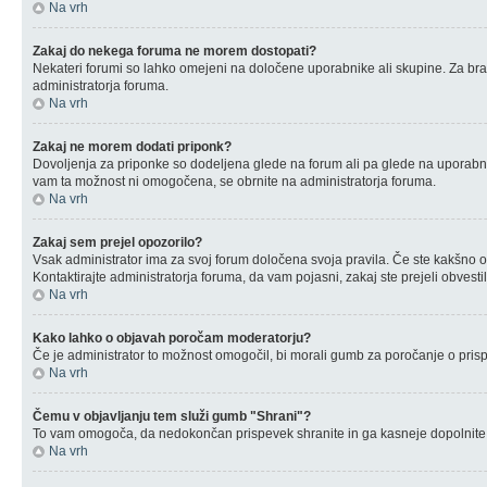
Na vrh
Zakaj do nekega foruma ne morem dostopati?
Nekateri forumi so lahko omejeni na določene uporabnike ali skupine. Za bra
administratorja foruma.
Na vrh
Zakaj ne morem dodati priponk?
Dovoljenja za priponke so dodeljena glede na forum ali pa glede na uporabnik
vam ta možnost ni omogočena, se obrnite na administratorja foruma.
Na vrh
Zakaj sem prejel opozorilo?
Vsak administrator ima za svoj forum določena svoja pravila. Če ste kakšno od t
Kontaktirajte administratorja foruma, da vam pojasni, zakaj ste prejeli obvestil
Na vrh
Kako lahko o objavah poročam moderatorju?
Če je administrator to možnost omogočil, bi morali gumb za poročanje o prispevk
Na vrh
Čemu v objavljanju tem služi gumb "Shrani"?
To vam omogoča, da nedokončan prispevek shranite in ga kasneje dopolnite 
Na vrh