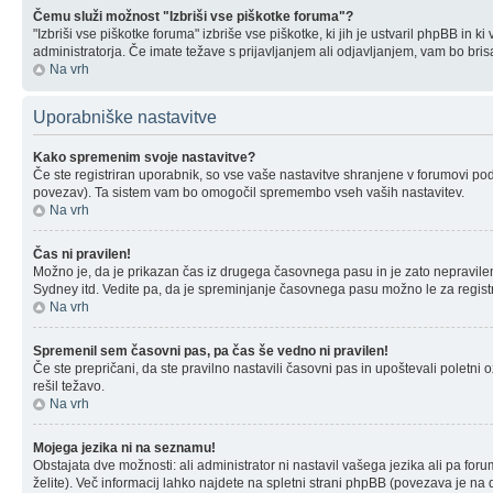
Čemu služi možnost "Izbriši vse piškotke foruma"?
"Izbriši vse piškotke foruma" izbriše vse piškotke, ki jih je ustvaril phpBB i
administratorja. Če imate težave s prijavljanjem ali odjavljanjem, vam bo br
Na vrh
Uporabniške nastavitve
Kako spremenim svoje nastavitve?
Če ste registriran uporabnik, so vse vaše nastavitve shranjene v forumovi po
povezav). Ta sistem vam bo omogočil spremembo vseh vaših nastavitev.
Na vrh
Čas ni pravilen!
Možno je, da je prikazan čas iz drugega časovnega pasu in je zato nepravil
Sydney itd. Vedite pa, da je spreminjanje časovnega pasu možno le za registrira
Na vrh
Spremenil sem časovni pas, pa čas še vedno ni pravilen!
Če ste prepričani, da ste pravilno nastavili časovni pas in upoštevali poletn
rešil težavo.
Na vrh
Mojega jezika ni na seznamu!
Obstajata dve možnosti: ali administrator ni nastavil vašega jezika ali pa for
želite). Več informacij lahko najdete na spletni strani phpBB (povezava je na d