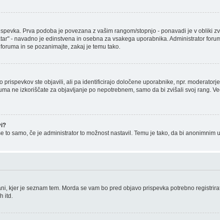
ka. Prva podoba je povezana z vašim rangom/stopnjo - ponavadi je v obliki zvezdic,
r" - navadno je edinstvena in osebna za vsakega uporabnika. Administrator foruma je
a foruma in se pozanimajte, zakaj je temu tako.
o prispevkov ste objavili, ali pa identificirajo določene uporabnike, npr. moderator
foruma ne izkoriščate za objavljanje po nepotrebnem, samo da bi zvišali svoj rang. V
vi?
še to samo, če je administrator to možnost nastavil. Temu je tako, da bi anonimni
ni, kjer je seznam tem. Morda se vam bo pred objavo prispevka potrebno registrirati
 itd.