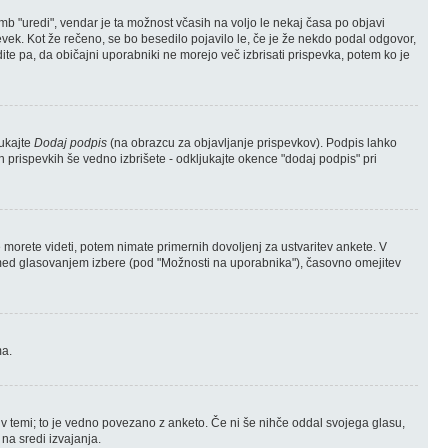
mb "uredi", vendar je ta možnost včasih na voljo le nekaj časa po objavi
pevek. Kot že rečeno, se bo besedilo pojavilo le, če je že nekdo podal odgovor,
ite pa, da običajni uporabniki ne morejo več izbrisati prispevka, potem ko je
jukajte
Dodaj podpis
(na obrazcu za objavljanje prispevkov). Podpis lahko
h prispevkih še vedno izbrišete - odkljukajte okence "dodaj podpis" pri
 morete videti, potem nimate primernih dovoljenj za ustvaritev ankete. V
ik med glasovanjem izbere (pod "Možnosti na uporabnika"), časovno omejitev
ma.
vka v temi; to je vedno povezano z anketo. Če ni še nihče oddal svojega glasu,
 na sredi izvajanja.