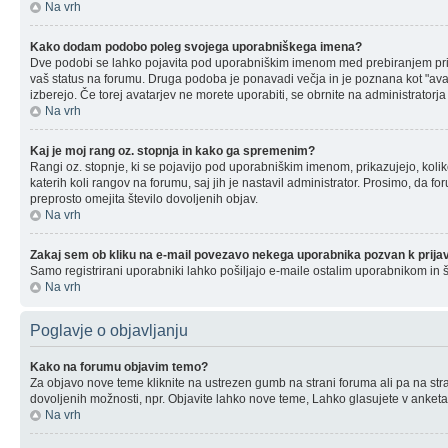
Na vrh
Kako dodam podobo poleg svojega uporabniškega imena?
Dve podobi se lahko pojavita pod uporabniškim imenom med prebiranjem prispev
vaš status na forumu. Druga podoba je ponavadi večja in je poznana kot "avata
izberejo. Če torej avatarjev ne morete uporabiti, se obrnite na administratorj
Na vrh
Kaj je moj rang oz. stopnja in kako ga spremenim?
Rangi oz. stopnje, ki se pojavijo pod uporabniškim imenom, prikazujejo, kolik
katerih koli rangov na forumu, saj jih je nastavil administrator. Prosimo, da 
preprosto omejita število dovoljenih objav.
Na vrh
Zakaj sem ob kliku na e-mail povezavo nekega uporabnika pozvan k prija
Samo registrirani uporabniki lahko pošiljajo e-maile ostalim uporabnikom in 
Na vrh
Poglavje o objavljanju
Kako na forumu objavim temo?
Za objavo nove teme kliknite na ustrezen gumb na strani foruma ali pa na stra
dovoljenih možnosti, npr. Objavite lahko nove teme, Lahko glasujete v anketah
Na vrh