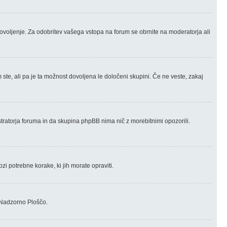
ovoljenje. Za odobritev vašega vstopa na forum se obrnite na moderatorja ali
te, ali pa je ta možnost dovoljena le določeni skupini. Če ne veste, zakaj
nistratorja foruma in da skupina phpBB nima nič z morebitnimi opozorili.
zi potrebne korake, ki jih morate opraviti.
 Nadzorno Ploščo.