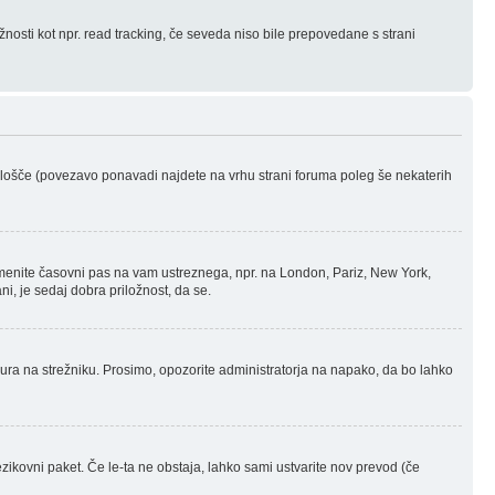
žnosti kot npr. read tracking, če seveda niso bile prepovedane s strani
 Plošče (povezavo ponavadi najdete na vrhu strani foruma poleg še nekaterih
menite časovni pas na vam ustreznega, npr. na London, Pariz, New York,
ni, je sedaj dobra priložnost, da se.
a ura na strežniku. Prosimo, opozorite administratorja na napako, da bo lahko
ezikovni paket. Če le-ta ne obstaja, lahko sami ustvarite nov prevod (če