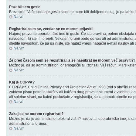
Pozabil sem geslo!
Brez skrbi! Vaše sedanje geslo sicer ne more biti dobljeno nazaj, je pa lahko 
Na vrh
Registriral sem se, vendar se ne morem prijaviti!
Najprej preverite uporabniško ime in geslo. Če sta pravilna, potem obstajata 
navodilom, ki ste jih prejeli. Nekateri forumi bodo od vas ali od administratorj
sledite navodilom, če pa ga niste, ste najbrž vnesli napačni e-mail naslov ali p
Na vrh
Že pred časom sem se registriral, a se naenkrat ne morem več prijaviti?!
Možno je, da so administratorji onemogočili ali izbrisali Vaš račun. Marsikateri
Na vrh
Kaj je COPPA?
COPPA oz. Child Online Privacy and Protection Act of 1998 (Akt o otroški zaseb
zahteva pisno potrdilo staršev ali kakšen drug pravni dokument z vsebino, da s
ali spletne strani, na kateri poskušate z registracijo, se za pomoč obrnite na
Na vrh
Zakaj se ne morem registrirati?
Možno je, da je administrator blokiral vaš IP naslov ali uporabniško ime, s kat
administratorja foruma.
Na vrh