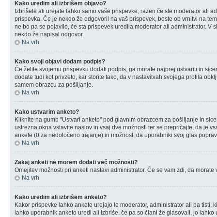
Kako uredim ali izbrišem objavo?
Izbrišete ali urejate lahko samo vaše prispevke, razen če ste moderator ali a
prispevka. Če je nekdo že odgovoril na vaš prispevek, boste ob vrnitvi na temo
ne bo pa se pojavilo, če sta prispevek uredila moderator ali administrator. V 
nekdo že napisal odgovor.
Na vrh
Kako svoji objavi dodam podpis?
Če želite svojemu prispevku dodati podpis, ga morate najprej ustvariti in sice
dodate tudi kot privzeto, kar storite tako, da v nastavitvah svojega profila o
samem obrazcu za pošiljanje.
Na vrh
Kako ustvarim anketo?
Kliknite na gumb "Ustvari anketo" pod glavnim obrazcem za pošiljanje in sice
ustrezna okna vstavite naslov in vsaj dve možnosti ter se prepričajte, da je
ankete (0 za nedoločeno trajanje) in možnost, da uporabniki svoj glas poprav
Na vrh
Zakaj anketi ne morem dodati več možnosti?
Omejitev možnosti pri anketi nastavi administrator. Če se vam zdi, da morate v
Na vrh
Kako uredim ali izbrišem anketo?
Kakor prispevke lahko ankete urejajo le moderator, administrator ali pa tisti, k
lahko uporabnik anketo uredi ali izbriše, če pa so člani že glasovali, jo lahk