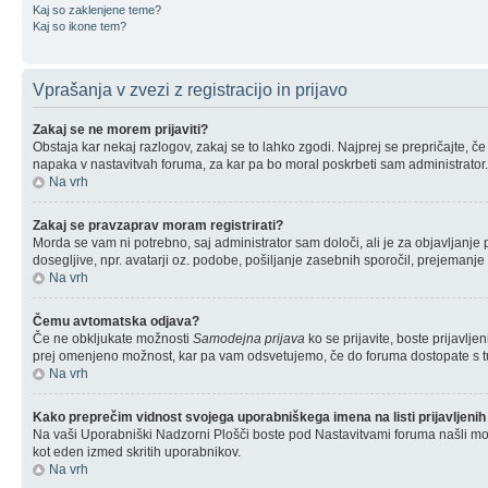
Kaj so zaklenjene teme?
Kaj so ikone tem?
Vprašanja v zvezi z registracijo in prijavo
Zakaj se ne morem prijaviti?
Obstaja kar nekaj razlogov, zakaj se to lahko zgodi. Najprej se prepričajte, če 
napaka v nastavitvah foruma, za kar pa bo moral poskrbeti sam administrator.
Na vrh
Zakaj se pravzaprav moram registrirati?
Morda se vam ni potrebno, saj administrator sam določi, ali je za objavljanj
dosegljive, npr. avatarji oz. podobe, pošiljanje zasebnih sporočil, prejemanje 
Na vrh
Čemu avtomatska odjava?
Če ne obkljukate možnosti
Samodejna prijava
ko se prijavite, boste prijavlj
prej omenjeno možnost, kar pa vam odsvetujemo, če do foruma dostopate s tujega
Na vrh
Kako preprečim vidnost svojega uporabniškega imena na listi prijavljenih
Na vaši Uporabniški Nadzorni Plošči boste pod Nastavitvami foruma našli m
kot eden izmed skritih uporabnikov.
Na vrh