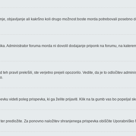
nje, objavljanje ali kakršno koli drugo možnost boste morda potrebovali posebno d
a. Administrator foruma morda ni dovolil dodajanje priponk na forumu, na katerem s
eh pravil prekršili, ste verjetno prejeli opozorilo. Vedite, da je to odločitev admi
o.
u videti poleg prispevka, ki ga želite prijaviti. Klik na ta gumb vas bo popeljal sko
ter predložite. Za ponovno naložitev shranjenega prispevka obiščite Uporabniško