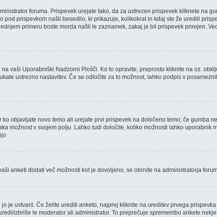
dministrator foruma. Prispevek urejate tako, da za ustrezen prispevek kliknete na gu
 pod prispevkom našli besedilo, ki prikazuje, kolikokrat in kdaj ste že uredili pris
slednjem primeru boste morda našli le zaznamek, zakaj je bil prispevek prirejen. Ved
r na vaši Uporabniški Nadzorni Plošči. Ko to opravite, preprosto kliknite na oz. obkl
bkljukate ustrezno nastavitev. Če se odločite za to možnost, lahko podpis v posamezni
r ko objavljate novo temo ali urejate prvi prispevek na določeno temo; če gumba ne
 vsaka možnost v svojem polju. Lahko tudi določite, koliko možnosti lahko uporabn
ijo
aši anketi dodati več možnosti kot je dovoljeno, se obrnite na administratorja foru
i jo je ustvaril. Če želite urediti anketo, najprej kliknite na ureditev prvega prispe
o uredi/izbriše le moderator ali administrator. To preprečuje spremembo ankete nekje