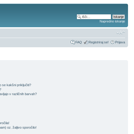
Napredno iskanje
FAQ
Registriraj se!
Prijava
se kakšni priključiti?
?
vljajo v različnih barvah?
očila!
m) oz. žaljivo sporočilo!