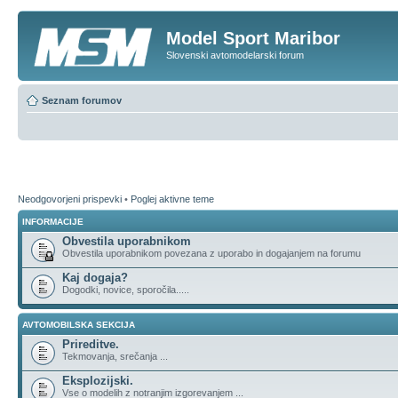
Model Sport Maribor
Slovenski avtomodelarski forum
Seznam forumov
Neodgovorjeni prispevki
•
Poglej aktivne teme
INFORMACIJE
Obvestila uporabnikom
Obvestila uporabnikom povezana z uporabo in dogajanjem na forumu
Kaj dogaja?
Dogodki, novice, sporočila.....
AVTOMOBILSKA SEKCIJA
Prireditve.
Tekmovanja, srečanja ...
Eksplozijski.
Vse o modelih z notranjim izgorevanjem ...