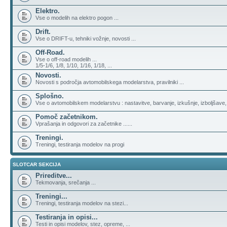
Elektro.
Vse o modelih na elektro pogon ...
Drift.
Vse o DRIFT-u, tehniki vožnje, novosti ...
Off-Road.
Vse o off-road modelih ...
1/5-1/6, 1/8, 1/10, 1/16, 1/18, ...
Novosti.
Novosti s področja avtomobilskega modelarstva, pravilniki ...
Splošno.
Vse o avtomobilskem modelarstvu : nastavitve, barvanje, izkušnje, izboljšave,
Pomoč začetnikom.
Vprašanja in odgovori za začetnike ......
Treningi.
Treningi, testiranja modelov na progi
SLOTCAR SEKCIJA
Prireditve...
Tekmovanja, srečanja ...
Treningi...
Treningi, testiranja modelov na stezi...
Testiranja in opisi...
Testi in opisi modelov, stez, opreme, ...