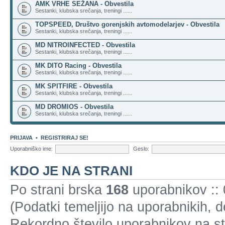
AMK VRHE SEŽANA - Obvestila
Sestanki, klubska srečanja, treningi ......
TOPSPEED, Društvo gorenjskih avtomodelarjev - Obvestila
Sestanki, klubska srečanja, treningi ......
MD NITROINFECTED - Obvestila
Sestanki, klubska srečanja, treningi ......
MK DITO Racing - Obvestila
Sestanki, klubska srečanja, treningi ......
MK SPITFIRE - Obvestila
Sestanki, klubska srečanja, treningi ......
MD DROMIOS - Obvestila
Sestanki, klubska srečanja, treningi ......
PRIJAVA
•
REGISTRIRAJ SE!
Uporabniško ime:
Geslo:
KDO JE NA STRANI
Po strani brska
168
uporabnikov :: 0
(Podatki temeljijo na uporabnikih, 
Rekordno število uporabnikov na st