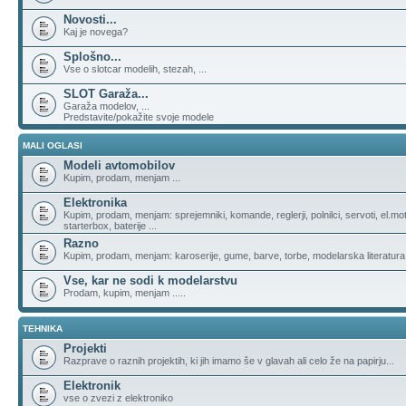
Novosti...
Kaj je novega?
Splošno...
Vse o slotcar modelih, stezah, ...
SLOT Garaža...
Garaža modelov, ...
Predstavite/pokažite svoje modele
MALI OGLASI
Modeli avtomobilov
Kupim, prodam, menjam ...
Elektronika
Kupim, prodam, menjam: sprejemniki, komande, reglerji, polnilci, servoti, el.moto
starterbox, baterije ...
Razno
Kupim, prodam, menjam: karoserije, gume, barve, torbe, modelarska literatura, 
Vse, kar ne sodi k modelarstvu
Prodam, kupim, menjam .....
TEHNIKA
Projekti
Razprave o raznih projektih, ki jih imamo še v glavah ali celo že na papirju...
Elektronik
vse o zvezi z elektroniko