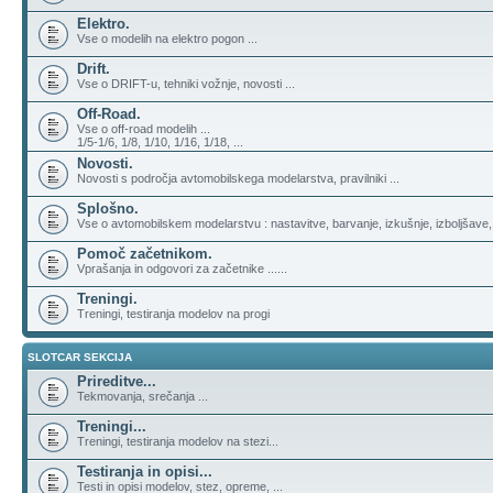
Elektro.
Vse o modelih na elektro pogon ...
Drift.
Vse o DRIFT-u, tehniki vožnje, novosti ...
Off-Road.
Vse o off-road modelih ...
1/5-1/6, 1/8, 1/10, 1/16, 1/18, ...
Novosti.
Novosti s področja avtomobilskega modelarstva, pravilniki ...
Splošno.
Vse o avtomobilskem modelarstvu : nastavitve, barvanje, izkušnje, izboljšave,
Pomoč začetnikom.
Vprašanja in odgovori za začetnike ......
Treningi.
Treningi, testiranja modelov na progi
SLOTCAR SEKCIJA
Prireditve...
Tekmovanja, srečanja ...
Treningi...
Treningi, testiranja modelov na stezi...
Testiranja in opisi...
Testi in opisi modelov, stez, opreme, ...