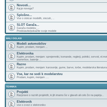
Novosti...
Kaj je novega?
Splošno...
Vse o slotcar modelih, stezah, ...
SLOT Garaža...
Garaža modelov, ...
Predstavite/pokažite svoje modele
MALI OGLASI
Modeli avtomobilov
Kupim, prodam, menjam ...
Elektronika
Kupim, prodam, menjam: sprejemniki, komande, reglerji, polnilci, servoti, el.moto
starterbox, baterije ...
Razno
Kupim, prodam, menjam: karoserije, gume, barve, torbe, modelarska literatura, 
Vse, kar ne sodi k modelarstvu
Prodam, kupim, menjam .....
TEHNIKA
Projekti
Razprave o raznih projektih, ki jih imamo še v glavah ali celo že na papirju...
Elektronik
vse o zvezi z elektroniko