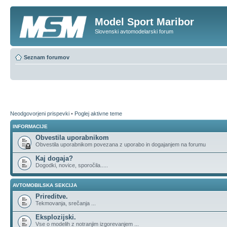
Model Sport Maribor
Slovenski avtomodelarski forum
Seznam forumov
Neodgovorjeni prispevki
•
Poglej aktivne teme
INFORMACIJE
Obvestila uporabnikom
Obvestila uporabnikom povezana z uporabo in dogajanjem na forumu
Kaj dogaja?
Dogodki, novice, sporočila.....
AVTOMOBILSKA SEKCIJA
Prireditve.
Tekmovanja, srečanja ...
Eksplozijski.
Vse o modelih z notranjim izgorevanjem ...