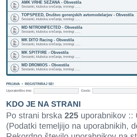
AMK VRHE SEŽANA - Obvestila
Sestanki, klubska srečanja, treningi ......
TOPSPEED, Društvo gorenjskih avtomodelarjev - Obvestila
Sestanki, klubska srečanja, treningi ......
MD NITROINFECTED - Obvestila
Sestanki, klubska srečanja, treningi ......
MK DITO Racing - Obvestila
Sestanki, klubska srečanja, treningi ......
MK SPITFIRE - Obvestila
Sestanki, klubska srečanja, treningi ......
MD DROMIOS - Obvestila
Sestanki, klubska srečanja, treningi ......
PRIJAVA
•
REGISTRIRAJ SE!
Uporabniško ime:
Geslo:
KDO JE NA STRANI
Po strani brska
225
uporabnikov :: 0
(Podatki temeljijo na uporabnikih, 
Rekordno število uporabnikov na st