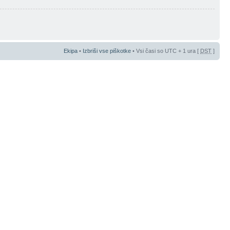
Ekipa
•
Izbriši vse piškotke
• Vsi časi so UTC + 1 ura [
DST
]