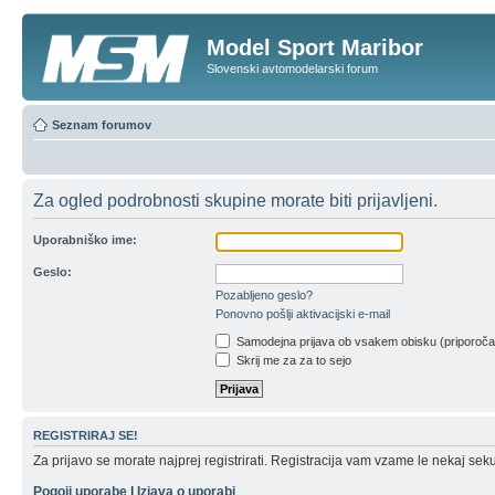
Model Sport Maribor
Slovenski avtomodelarski forum
Seznam forumov
Za ogled podrobnosti skupine morate biti prijavljeni.
Uporabniško ime:
Geslo:
Pozabljeno geslo?
Ponovno pošlji aktivacijski e-mail
Samodejna prijava ob vsakem obisku (priporoč
Skrij me za za to sejo
REGISTRIRAJ SE!
Za prijavo se morate najprej registrirati. Registracija vam vzame le nekaj sek
Pogoji uporabe
|
Izjava o uporabi