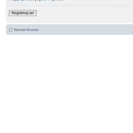
Registriraj se!
Seznam forumov