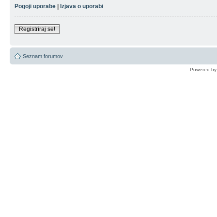
Pogoji uporabe
|
Izjava o uporabi
Registriraj se!
Seznam forumov
Powered b