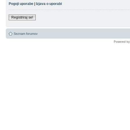
Pogoji uporabe
|
Izjava o uporabi
Registriraj se!
Seznam forumov
Powered b