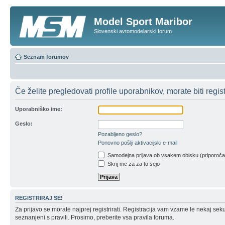
Model Sport Maribor
Slovenski avtomodelarski forum
Seznam forumov
Če želite pregledovati profile uporabnikov, morate biti registr
Uporabniško ime:
Geslo:
Pozabljeno geslo?
Ponovno pošlji aktivacijski e-mail
Samodejna prijava ob vsakem obisku (priporoč
Skrij me za za to sejo
REGISTRIRAJ SE!
Za prijavo se morate najprej registrirati. Registracija vam vzame le nekaj sek
seznanjeni s pravili. Prosimo, preberite vsa pravila foruma.