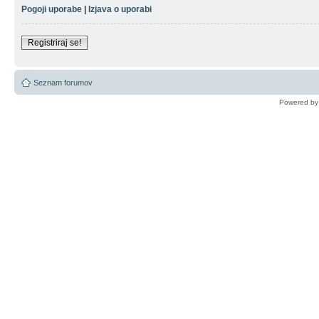
Pogoji uporabe
|
Izjava o uporabi
Registriraj se!
Seznam forumov
Powered b