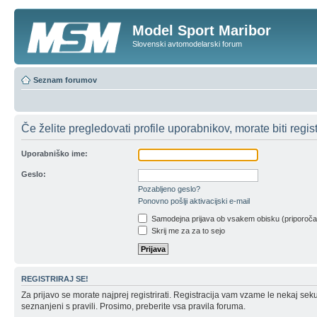
Model Sport Maribor
Slovenski avtomodelarski forum
Seznam forumov
Če želite pregledovati profile uporabnikov, morate biti registr
Uporabniško ime:
Geslo:
Pozabljeno geslo?
Ponovno pošlji aktivacijski e-mail
Samodejna prijava ob vsakem obisku (priporoč
Skrij me za za to sejo
REGISTRIRAJ SE!
Za prijavo se morate najprej registrirati. Registracija vam vzame le nekaj sek
seznanjeni s pravili. Prosimo, preberite vsa pravila foruma.