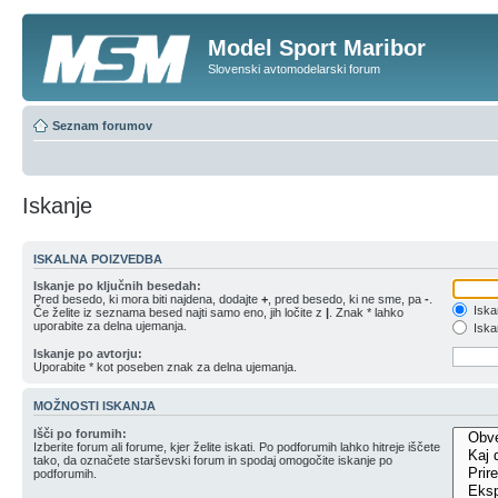
Model Sport Maribor
Slovenski avtomodelarski forum
Seznam forumov
Iskanje
ISKALNA POIZVEDBA
Iskanje po ključnih besedah:
Pred besedo, ki mora biti najdena, dodajte
+
, pred besedo, ki ne sme, pa
-
.
Iska
Če želite iz seznama besed najti samo eno, jih ločite z
|
. Znak * lahko
uporabite za delna ujemanja.
Iskan
Iskanje po avtorju:
Uporabite * kot poseben znak za delna ujemanja.
MOŽNOSTI ISKANJA
Išči po forumih:
Izberite forum ali forume, kjer želite iskati. Po podforumih lahko hitreje iščete
tako, da označete starševski forum in spodaj omogočite iskanje po
podforumih.