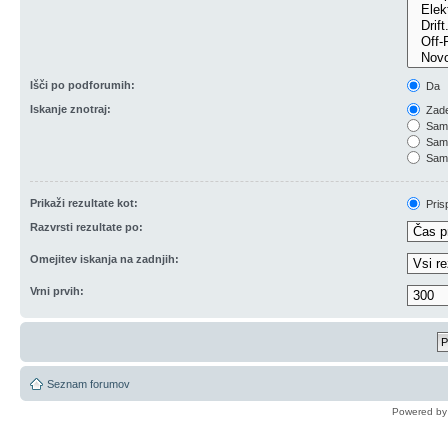
Išči po podforumih:
Da
Iskanje znotraj:
Zade
Samo
Samo
Samo
Prikaži rezultate kot:
Pris
Razvrsti rezultate po:
Omejitev iskanja na zadnjih:
Vrni prvih:
Seznam forumov
Powered b