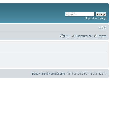
Napredno iskanje
FAQ
Registriraj se!
Prijava
Ekipa
•
Izbriši vse piškotke
• Vsi časi so UTC + 1 ura [
DST
]