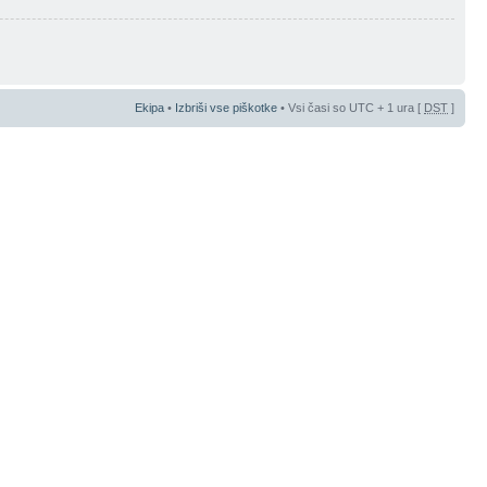
Ekipa
•
Izbriši vse piškotke
• Vsi časi so UTC + 1 ura [
DST
]