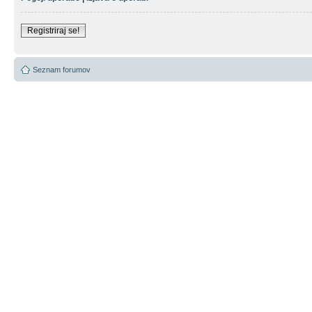
Registriraj se!
Seznam forumov