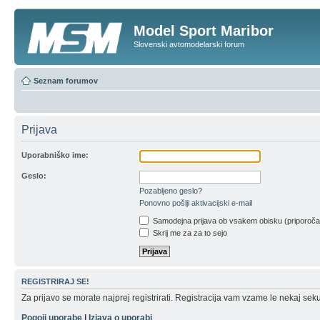
Model Sport Maribor
Slovenski avtomodelarski forum
Seznam forumov
Prijava
Uporabniško ime:
Geslo:
Pozabljeno geslo?
Ponovno pošlji aktivacijski e-mail
Samodejna prijava ob vsakem obisku (priporoč
Skrij me za za to sejo
REGISTRIRAJ SE!
Za prijavo se morate najprej registrirati. Registracija vam vzame le nekaj sek
Pogoji uporabe
|
Izjava o uporabi