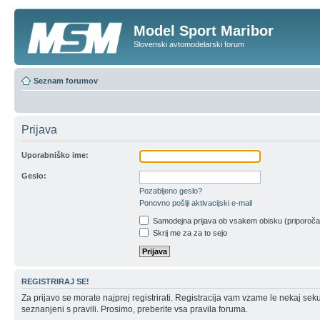
Model Sport Maribor
Slovenski avtomodelarski forum
Seznam forumov
Prijava
Uporabniško ime:
Geslo:
Pozabljeno geslo?
Ponovno pošlji aktivacijski e-mail
Samodejna prijava ob vsakem obisku (priporoč
Skrij me za za to sejo
REGISTRIRAJ SE!
Za prijavo se morate najprej registrirati. Registracija vam vzame le nekaj sek
seznanjeni s pravili. Prosimo, preberite vsa pravila foruma.