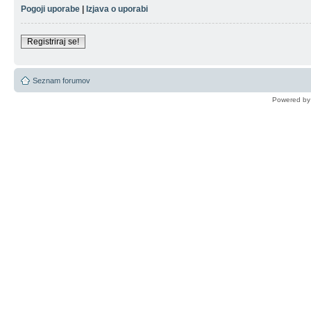
Pogoji uporabe
|
Izjava o uporabi
Registriraj se!
Seznam forumov
Powered b