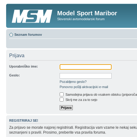
Model Sport Maribor
Slovenski avtomodelarski forum
Seznam forumov
Prijava
Uporabniško ime:
Geslo:
Pozabljeno geslo?
Ponovno pošlji aktivacijski e-mail
Samodejna prijava ob vsakem obisku (priporoč
Skrij me za za to sejo
REGISTRIRAJ SE!
Za prijavo se morate najprej registrirati. Registracija vam vzame le nekaj sek
seznanjeni s pravili. Prosimo, preberite vsa pravila foruma.