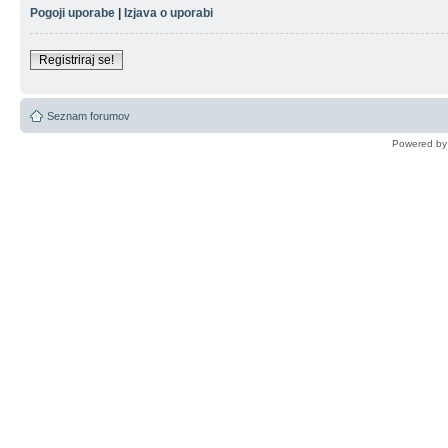
Pogoji uporabe
|
Izjava o uporabi
Registriraj se!
Seznam forumov
Powered b