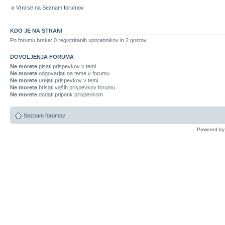
Vrni se na Seznam forumov
KDO JE NA STRANI
Po forumu brska: 0 registriranih uporabnikov in 2 gostov
DOVOLJENJA FORUMA
Ne morete
pisati prispevkov v temi
Ne morete
odgovarjati na teme v forumu
Ne morete
urejati prispevkov v temi
Ne morete
brisati vaših prispevkov forumu
Ne morete
dodati priponk prispevkom
Seznam forumov
Powered b