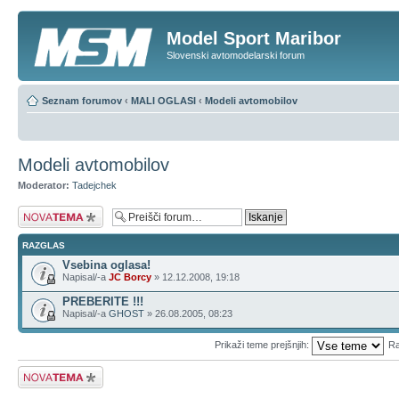
Model Sport Maribor
Slovenski avtomodelarski forum
Seznam forumov
‹
MALI OGLASI
‹
Modeli avtomobilov
Modeli avtomobilov
Moderator:
Tadejchek
Napiši novo temo
RAZGLAS
Vsebina oglasa!
Napisal/-a
JC Borcy
» 12.12.2008, 19:18
PREBERITE !!!
Napisal/-a
GHOST
» 26.08.2005, 08:23
Prikaži teme prejšnjih:
Ra
Napiši novo temo