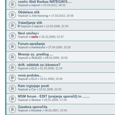
coolrc Aleš Kurbus NATEGAVS....
Napisal/-a
nejcnm
» 02.03.2011, 08:32
Obdelava slik
Napisal/-a
Jošt Kozorog
» 17.03.2010, 14:36
Vstavljanje slik
Napisal/-a
nejcnm
» 12.03.2008, 22:34
Novi smiley-i
Napisal/-a
optix
» 26.10.2008, 21:47
Forum-vprašanje
Napisal/-a
martinzone
» 27.04.2008, 10:20
Mnenje oz. predlog ...
Napisal/-a
ŠKALEC
» 08.03.2008, 10:53
drift. oddelek za izbrance?
Napisal/-a
ELO
» 01.03.2008, 11:19
nova podoba...
Napisal/-a
ELO
» 16.01.2008, 15:34
Kam izginjajo posti
Napisal/-a
Čur
» 23.01.2008, 22:03
MSM forum - EDIT (urejanje sporočil) in .......
Napisal/-a
Stocker
» 03.01.2008, 17:33
Zasebna sporočila
Napisal/-a
Rooskie
» 08.05.2007, 15:43