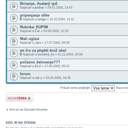
Brisanje, Avatarji ipd.
Napisal/-a
jesihar
» 29.01.2006, 14:43
pripenjanje slike
Napisal/-a
amigo
» 10.10.2004, 14:11
Rubrika: KUPIM
Napisal/-a
Čur
» 03.09.2005, 12:29
Mali oglasi
Napisal/-a
Jaro
» 17.07.2005, 08:59
en črv za phpbb krož okol
Napisal/-a
overlord_tm
» 21.12.2004, 20:00
počasno delovanje???
Napisal/-a
ELO
» 17.05.2005, 09:13
forum
Napisal/-a
rok-y
» 03.05.2005, 16:36
Prikaži teme prejšnjih:
Razvrst
Napiši novo temo
Vrni se na Seznam forumov
KDO JE NA STRANI