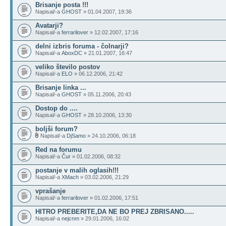
Brisanje posta !!!
Napisal/-a
GHOST
» 01.04.2007, 19:36
Avatarji?
Napisal/-a
ferrarilover
» 12.02.2007, 17:16
delni izbris foruma - čolnarji?
Napisal/-a
AboxDC
» 21.01.2007, 16:47
veliko število postov
Napisal/-a
ELO
» 06.12.2006, 21:42
Brisanje linka ...
Napisal/-a
GHOST
» 05.11.2006, 20:43
Dostop do ....
Napisal/-a
GHOST
» 28.10.2006, 13:30
boljši forum?
Napisal/-a
DjSamo
» 24.10.2006, 06:18
Red na forumu
Napisal/-a
Čur
» 01.02.2006, 08:32
postanje v malih oglasih!!!
Napisal/-a
XMach
» 03.02.2006, 21:29
vprašanje
Napisal/-a
ferrarilover
» 01.02.2006, 17:51
HITRO PREBERITE,DA NE BO PREJ ZBRISANO.....
Napisal/-a
nejcnm
» 29.01.2006, 16:02