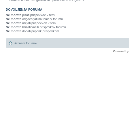
Po forumu brska: 0 registriranih uporabnikov in 2 gostov
DOVOLJENJA FORUMA
Ne morete
pisati prispevkov v temi
Ne morete
odgovarjati na teme v forumu
Ne morete
urejati prispevkov v temi
Ne morete
brisati vaših prispevkov forumu
Ne morete
dodati priponk prispevkom
Seznam forumov
Powered b