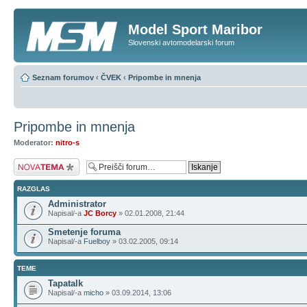
Model Sport Maribor
Slovenski avtomodelarski forum
Seznam forumov
‹
ČVEK
‹
Pripombe in mnenja
Pripombe in mnenja
Moderator:
nitro-s
Napiši novo temo
RAZGLAS
Administrator
Napisal/-a
JC Borcy
» 02.01.2008, 21:44
Smetenje foruma
Napisal/-a
Fuelboy
» 03.02.2005, 09:14
TEME
Tapatalk
Napisal/-a
micho
» 03.09.2014, 13:06