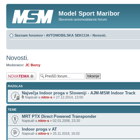
Model Sport Maribor
Slovenski avtomodelarski forum
Seznam forumov
‹
AVTOMOBILSKA SEKCIJA
‹
Novosti.
Novosti.
Moderator:
JC Borcy
Napiši novo temo
RAZGLAS
Največja Indoor proga v Sloveniji - AJM-MSM Indoor Track
Napisal/-a
nitro-s
» 27.12.2014, 13:00
TEME
MRT PTX Direct Powered Transponder
Napisal/-a
nitro-s
» 02.01.2008, 23:20
Indoor proga v AT
Napisal/-a
nitro-s
» 25.11.2018, 16:02