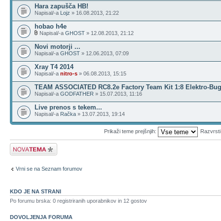
Hara zapušča HB!
Napisal/-a
Lojz
» 16.08.2013, 21:22
hobao h4e
Napisal/-a
GHOST
» 12.08.2013, 21:12
Novi motorji ...
Napisal/-a
GHOST
» 12.06.2013, 07:09
Xray T4 2014
Napisal/-a
nitro-s
» 06.08.2013, 15:15
TEAM ASSOCIATED RC8.2e Factory Team Kit 1:8 Elektro-Bu
Napisal/-a
GODFATHER
» 15.07.2013, 11:16
Live prenos s tekem...
Napisal/-a
Račka
» 13.07.2013, 19:14
Prikaži teme prejšnjih:
Razvrst
Napiši novo temo
Vrni se na Seznam forumov
KDO JE NA STRANI
Po forumu brska: 0 registriranih uporabnikov in 12 gostov
DOVOLJENJA FORUMA