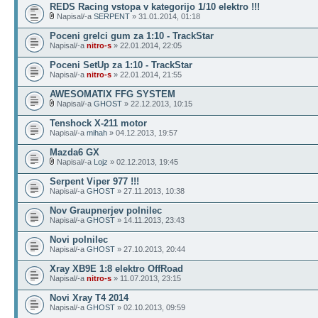
REDS Racing vstopa v kategorijo 1/10 elektro !!!
Napisal/-a
SERPENT
» 31.01.2014, 01:18
Poceni grelci gum za 1:10 - TrackStar
Napisal/-a
nitro-s
» 22.01.2014, 22:05
Poceni SetUp za 1:10 - TrackStar
Napisal/-a
nitro-s
» 22.01.2014, 21:55
AWESOMATIX FFG SYSTEM
Napisal/-a
GHOST
» 22.12.2013, 10:15
Tenshock X-211 motor
Napisal/-a
mihah
» 04.12.2013, 19:57
Mazda6 GX
Napisal/-a
Lojz
» 02.12.2013, 19:45
Serpent Viper 977 !!!
Napisal/-a
GHOST
» 27.11.2013, 10:38
Nov Graupnerjev polnilec
Napisal/-a
GHOST
» 14.11.2013, 23:43
Novi polnilec
Napisal/-a
GHOST
» 27.10.2013, 20:44
Xray XB9E 1:8 elektro OffRoad
Napisal/-a
nitro-s
» 11.07.2013, 23:15
Novi Xray T4 2014
Napisal/-a
GHOST
» 02.10.2013, 09:59