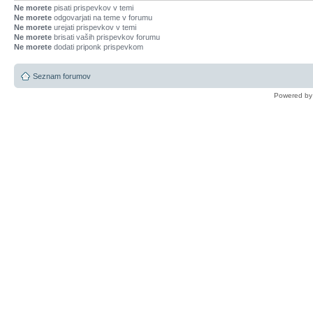
Ne morete
pisati prispevkov v temi
Ne morete
odgovarjati na teme v forumu
Ne morete
urejati prispevkov v temi
Ne morete
brisati vaših prispevkov forumu
Ne morete
dodati priponk prispevkom
Seznam forumov
Powered b