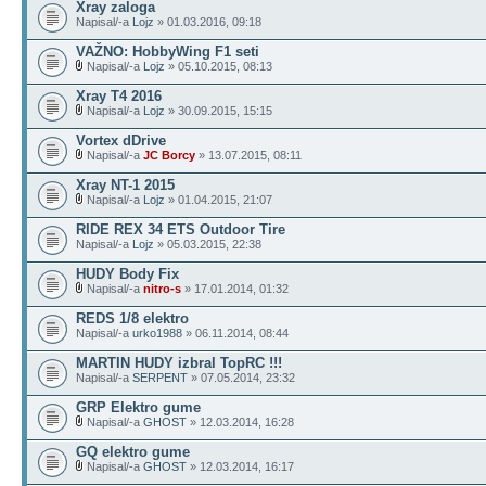
Xray zaloga
Napisal/-a
Lojz
» 01.03.2016, 09:18
VAŽNO: HobbyWing F1 seti
Napisal/-a
Lojz
» 05.10.2015, 08:13
Xray T4 2016
Napisal/-a
Lojz
» 30.09.2015, 15:15
Vortex dDrive
Napisal/-a
JC Borcy
» 13.07.2015, 08:11
Xray NT-1 2015
Napisal/-a
Lojz
» 01.04.2015, 21:07
RIDE REX 34 ETS Outdoor Tire
Napisal/-a
Lojz
» 05.03.2015, 22:38
HUDY Body Fix
Napisal/-a
nitro-s
» 17.01.2014, 01:32
REDS 1/8 elektro
Napisal/-a
urko1988
» 06.11.2014, 08:44
MARTIN HUDY izbral TopRC !!!
Napisal/-a
SERPENT
» 07.05.2014, 23:32
GRP Elektro gume
Napisal/-a
GHOST
» 12.03.2014, 16:28
GQ elektro gume
Napisal/-a
GHOST
» 12.03.2014, 16:17