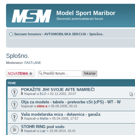
Model Sport Maribor
Slovenski avtomodelarski forum
Seznam forumov
‹
AVTOMOBILSKA SEKCIJA
‹
Splošno.
Splošno.
Moderator:
FASTLANE
Napiši novo temo
TEME
POKAŽITE JIH! SVOJE AVTE NAMREČ!
Napisal/-a
ELO
» 02.12.2002, 20:07
Olja za modele - tabele - pretvorbe cSt (cPS) - WT - W
Napisal/-a
nitro-s
» 05.08.2008, 00:15
Vaša modelarska miza - delavnica - garaža
Napisal/-a
MaNe
» 05.04.2006, 17:57
STOHR RING pod vodo
Napisal/-a
Lojz
» 15.09.2014, 16:41