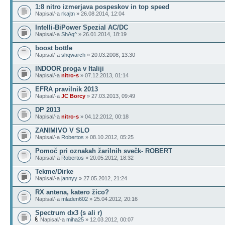
1:8 nitro izmerjava pospeskov in top speed
Napisal/-a
rkajtn
» 26.08.2014, 12:04
Intelli-BiPower Spezial AC/DC
Napisal/-a
ShAq^
» 26.01.2014, 18:19
boost bottle
Napisal/-a
shqwarch
» 20.03.2008, 13:30
INDOOR proga v Italiji
Napisal/-a
nitro-s
» 07.12.2013, 01:14
EFRA pravilnik 2013
Napisal/-a
JC Borcy
» 27.03.2013, 09:49
DP 2013
Napisal/-a
nitro-s
» 04.12.2012, 00:18
ZANIMIVO V SLO
Napisal/-a
Robertos
» 08.10.2012, 05:25
Pomoč pri oznakah žarilnih svečk- ROBERT
Napisal/-a
Robertos
» 20.05.2012, 18:32
Tekme/Dirke
Napisal/-a
jannyy
» 27.05.2012, 21:24
RX antena, katero žico?
Napisal/-a
mladen602
» 25.04.2012, 20:16
Spectrum dx3 (s ali r)
Napisal/-a
miha25
» 12.03.2012, 00:07