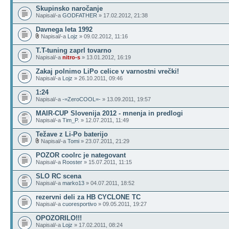
Skupinsko naročanje
Napisal/-a
GODFATHER
» 17.02.2012, 21:38
Davnega leta 1992
Napisal/-a
Lojz
» 09.02.2012, 11:16
T.T-tuning zaprl tovarno
Napisal/-a
nitro-s
» 13.01.2012, 16:19
Zakaj polnimo LiPo celice v varnostni vrečki!
Napisal/-a
Lojz
» 26.10.2011, 09:46
1:24
Napisal/-a
-=ZeroCOOL=-
» 13.09.2011, 19:57
MAIR-CUP Slovenija 2012 - mnenja in predlogi
Napisal/-a
Tim_P.
» 12.07.2011, 11:49
Težave z Li-Po baterijo
Napisal/-a
Tomi
» 23.07.2011, 21:29
POZOR coolrc je nategovant
Napisal/-a
Rooster
» 15.07.2011, 11:15
SLO RC scena
Napisal/-a
marko13
» 04.07.2011, 18:52
rezervni deli za HB CYCLONE TC
Napisal/-a
cuoresportivo
» 09.05.2011, 19:27
OPOZORILO!!!
Napisal/-a
Lojz
» 17.02.2011, 08:24