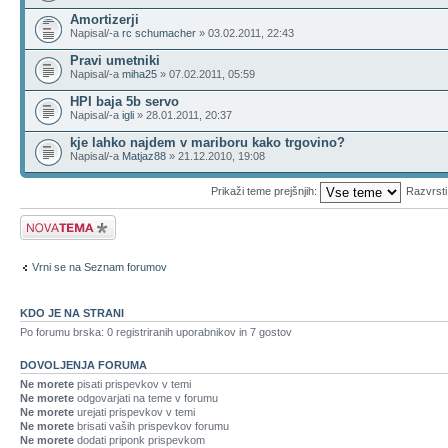
Amortizerji
Napisal/-a
rc schumacher
» 03.02.2011, 22:43
Pravi umetniki
Napisal/-a
miha25
» 07.02.2011, 05:59
HPI baja 5b servo
Napisal/-a
igli
» 28.01.2011, 20:37
kje lahko najdem v mariboru kako trgovino?
Napisal/-a
Matjaz88
» 21.12.2010, 19:08
Prikaži teme prejšnjih:
Razvrst
Napiši novo temo
Vrni se na Seznam forumov
KDO JE NA STRANI
Po forumu brska: 0 registriranih uporabnikov in 7 gostov
DOVOLJENJA FORUMA
Ne morete
pisati prispevkov v temi
Ne morete
odgovarjati na teme v forumu
Ne morete
urejati prispevkov v temi
Ne morete
brisati vaših prispevkov forumu
Ne morete
dodati priponk prispevkom