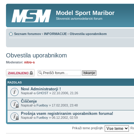
Model Sport Maribor
Slovenski avtomodelarski forum
Seznam forumov
‹
INFORMACIJE
‹
Obvestila uporabnikom
Obvestila uporabnikom
Moderator:
nitro-s
Forum zaklenjen
RAZGLAS
Novi Administratorji !
Napisal/-a
GHOST
» 22.10.2006, 21:26
Čiščenje
Napisal/-a
Fuelboy
» 17.02.2003, 23:48
Prošnja vsem registriranim uporabnikom foruma!
Napisal/-a
Fuelboy
» 06.12.2002, 02:59
Prikaži teme prejšnjih:
Ra