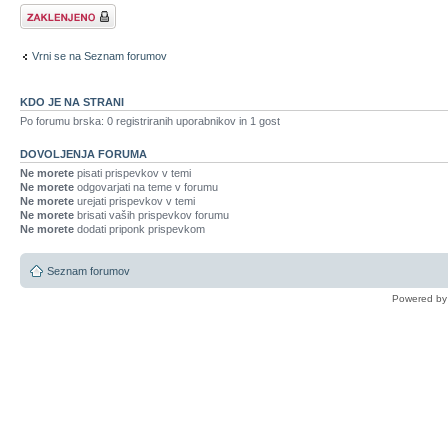
Forum zaklenjen
Vrni se na Seznam forumov
KDO JE NA STRANI
Po forumu brska: 0 registriranih uporabnikov in 1 gost
DOVOLJENJA FORUMA
Ne morete
pisati prispevkov v temi
Ne morete
odgovarjati na teme v forumu
Ne morete
urejati prispevkov v temi
Ne morete
brisati vaših prispevkov forumu
Ne morete
dodati priponk prispevkom
Seznam forumov
Powered b