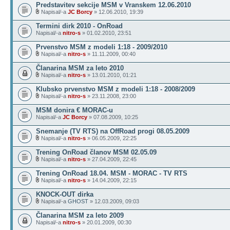
Predstavitev sekcije MSM v Vranskem 12.06.2010
Napisal/-a
JC Borcy
» 12.06.2010, 19:39
Termini dirk 2010 - OnRoad
Napisal/-a
nitro-s
» 01.02.2010, 23:51
Prvenstvo MSM z modeli 1:18 - 2009/2010
Napisal/-a
nitro-s
» 11.11.2009, 00:40
Članarina MSM za leto 2010
Napisal/-a
nitro-s
» 13.01.2010, 01:21
Klubsko prvenstvo MSM z modeli 1:18 - 2008/2009
Napisal/-a
nitro-s
» 23.11.2008, 23:00
MSM donira € MORAC-u
Napisal/-a
JC Borcy
» 07.08.2009, 10:25
Snemanje (TV RTS) na OffRoad progi 08.05.2009
Napisal/-a
nitro-s
» 06.05.2009, 22:25
Trening OnRoad članov MSM 02.05.09
Napisal/-a
nitro-s
» 27.04.2009, 22:45
Trening OnRoad 18.04. MSM - MORAC - TV RTS
Napisal/-a
nitro-s
» 14.04.2009, 22:15
KNOCK-OUT dirka
Napisal/-a
GHOST
» 12.03.2009, 09:03
Članarina MSM za leto 2009
Napisal/-a
nitro-s
» 20.01.2009, 00:30