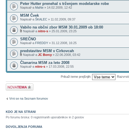
Peter Hutter prenehal s trženjem modelarske robe
Napisal/-a
MaNe
» 14.02.2009, 12:42
MSM Čvek
Napisal/-a
ŠKALEC
» 11.02.2009, 09:37
Vabilo na občni zbor MSM 30.01.2009 ob 18:00
Napisal/-a
nitro-s
» 25.01.2009, 23:25
SREČNO
Napisal/-a
FREDDY
» 31.12.2008, 16:25
predstavitev MSM v Cirkovcah
Napisal/-a
JC Borcy
» 22.06.2008, 03:42
Članarina MSM za leto 2008
Napisal/-a
nitro-s
» 17.03.2008, 22:55
Prikaži teme prejšnjih:
Razvrst
Napiši novo temo
Vrni se na Seznam forumov
KDO JE NA STRANI
Po forumu brska: 0 registriranih uporabnikov in 2 gostov
DOVOLJENJA FORUMA