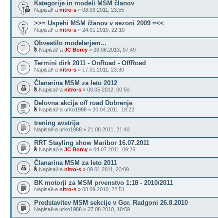
Kategorije in modeli MSM članov
Napisal/-a
nitro-s
» 08.03.2011, 23:55
>>= Uspehi MSM članov v sezoni 2009 =<<
Napisal/-a
nitro-s
» 24.01.2010, 22:10
Obvestilo modelarjem...
Napisal/-a
JC Borcy
» 28.08.2013, 07:49
Termini dirk 2011 - OnRoad - OffRoad
Napisal/-a
nitro-s
» 17.01.2011, 23:30
Članarina MSM za leto 2012
Napisal/-a
nitro-s
» 08.05.2012, 00:50
Delovna akcija off road Dobrenje
Napisal/-a
urko1988
» 20.04.2011, 18:22
trening avstrija
Napisal/-a
urko1988
» 21.08.2011, 21:40
RRT Stayling show Maribor 16.07.2011
Napisal/-a
JC Borcy
» 04.07.2011, 09:26
Članarina MSM za leto 2011
Napisal/-a
nitro-s
» 09.01.2011, 23:09
BK motorji za MSM prvenstvo 1:18 - 2010/2011
Napisal/-a
nitro-s
» 08.09.2010, 22:51
Predstavitev MSM sekcije v Gor. Radgoni 26.8.2010
Napisal/-a
urko1988
» 27.08.2010, 10:59