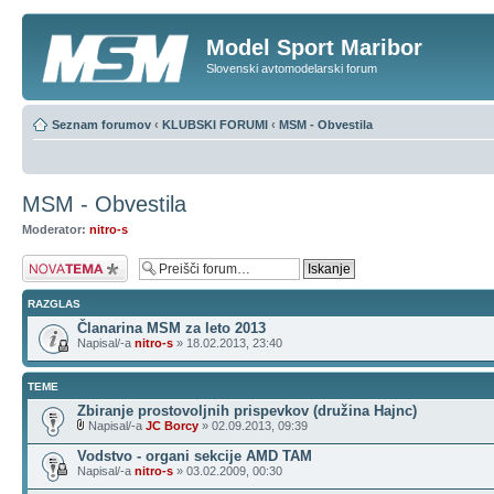
Model Sport Maribor
Slovenski avtomodelarski forum
Seznam forumov
‹
KLUBSKI FORUMI
‹
MSM - Obvestila
MSM - Obvestila
Moderator:
nitro-s
Napiši novo temo
RAZGLAS
Članarina MSM za leto 2013
Napisal/-a
nitro-s
» 18.02.2013, 23:40
TEME
Zbiranje prostovoljnih prispevkov (družina Hajnc)
Napisal/-a
JC Borcy
» 02.09.2013, 09:39
Vodstvo - organi sekcije AMD TAM
Napisal/-a
nitro-s
» 03.02.2009, 00:30