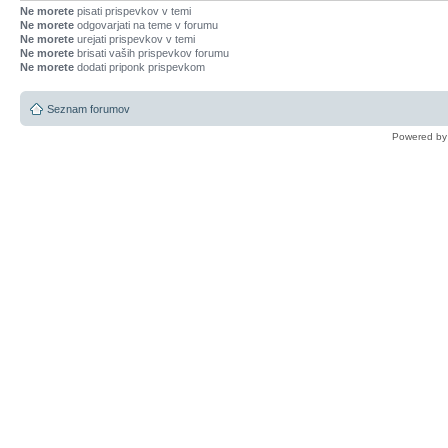
Ne morete
pisati prispevkov v temi
Ne morete
odgovarjati na teme v forumu
Ne morete
urejati prispevkov v temi
Ne morete
brisati vaših prispevkov forumu
Ne morete
dodati priponk prispevkom
Seznam forumov
Powered b