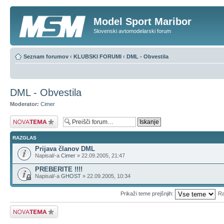
Model Sport Maribor
Slovenski avtomodelarski forum
Seznam forumov
‹
KLUBSKI FORUMI
‹
DML - Obvestila
DML - Obvestila
Moderator:
Cimer
Napiši novo temo
RAZGLAS
Prijava članov DML
Napisal/-a
Cimer
» 22.09.2005, 21:47
PREBERITE !!!!
Napisal/-a
GHOST
» 22.09.2005, 10:34
Prikaži teme prejšnjih:
Ra
Napiši novo temo