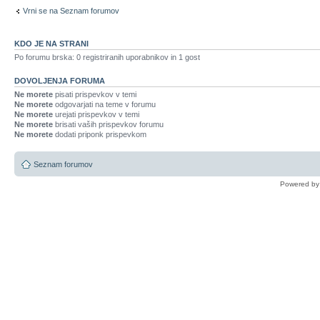
Vrni se na Seznam forumov
KDO JE NA STRANI
Po forumu brska: 0 registriranih uporabnikov in 1 gost
DOVOLJENJA FORUMA
Ne morete
pisati prispevkov v temi
Ne morete
odgovarjati na teme v forumu
Ne morete
urejati prispevkov v temi
Ne morete
brisati vaših prispevkov forumu
Ne morete
dodati priponk prispevkom
Seznam forumov
Powered b