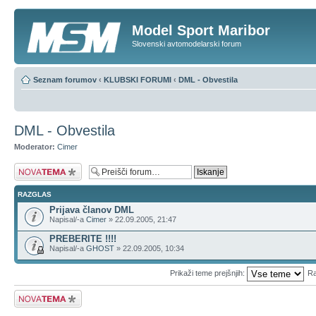
Model Sport Maribor
Slovenski avtomodelarski forum
Seznam forumov
‹
KLUBSKI FORUMI
‹
DML - Obvestila
DML - Obvestila
Moderator:
Cimer
Napiši novo temo
RAZGLAS
Prijava članov DML
Napisal/-a
Cimer
» 22.09.2005, 21:47
PREBERITE !!!!
Napisal/-a
GHOST
» 22.09.2005, 10:34
Prikaži teme prejšnjih:
Ra
Napiši novo temo