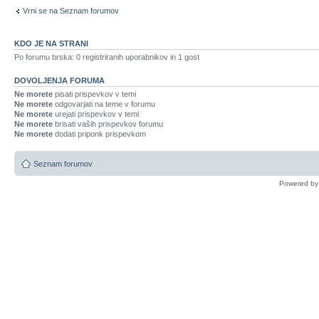
Vrni se na Seznam forumov
KDO JE NA STRANI
Po forumu brska: 0 registriranih uporabnikov in 1 gost
DOVOLJENJA FORUMA
Ne morete
pisati prispevkov v temi
Ne morete
odgovarjati na teme v forumu
Ne morete
urejati prispevkov v temi
Ne morete
brisati vaših prispevkov forumu
Ne morete
dodati priponk prispevkom
Seznam forumov
Powered b