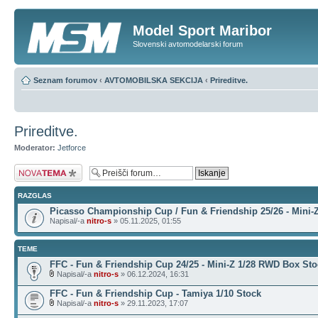
Model Sport Maribor
Slovenski avtomodelarski forum
Seznam forumov
‹
AVTOMOBILSKA SEKCIJA
‹
Prireditve.
Prireditve.
Moderator:
Jetforce
Napiši novo temo
RAZGLAS
Picasso Championship Cup / Fun & Friendship 25/26 - Mini-
Napisal/-a
nitro-s
» 05.11.2025, 01:55
TEME
FFC - Fun & Friendship Cup 24/25 - Mini-Z 1/28 RWD Box Sto
Napisal/-a
nitro-s
» 06.12.2024, 16:31
FFC - Fun & Friendship Cup - Tamiya 1/10 Stock
Napisal/-a
nitro-s
» 29.11.2023, 17:07