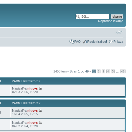
Napredno iskanje
FAQ
Registriraj se!
Prijava
1453 tem •
Stran
1
od
49
•
...
1
2
3
4
5
49
I
ZADNJI PRISPEVEK
Napisal/-a
nitro-s
02.03.2026, 19:20
I
ZADNJI PRISPEVEK
Napisal/-a
nitro-s
9
16.04.2025, 12:15
Napisal/-a
nitro-s
0
04.02.2024, 13:28