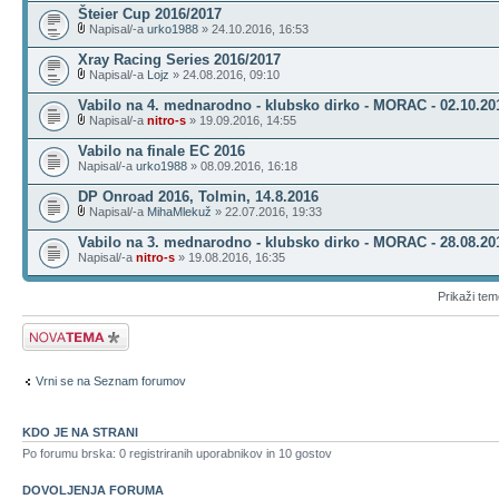
Šteier Cup 2016/2017
Napisal/-a
urko1988
» 24.10.2016, 16:53
Xray Racing Series 2016/2017
Napisal/-a
Lojz
» 24.08.2016, 09:10
Vabilo na 4. mednarodno - klubsko dirko - MORAC - 02.10.20
Napisal/-a
nitro-s
» 19.09.2016, 14:55
Vabilo na finale EC 2016
Napisal/-a
urko1988
» 08.09.2016, 16:18
DP Onroad 2016, Tolmin, 14.8.2016
Napisal/-a
MihaMlekuž
» 22.07.2016, 19:33
Vabilo na 3. mednarodno - klubsko dirko - MORAC - 28.08.20
Napisal/-a
nitro-s
» 19.08.2016, 16:35
Prikaži tem
Napiši novo temo
Vrni se na Seznam forumov
KDO JE NA STRANI
Po forumu brska: 0 registriranih uporabnikov in 10 gostov
DOVOLJENJA FORUMA