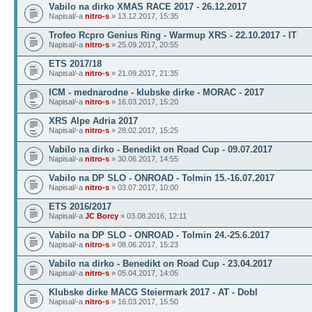
Vabilo na dirko XMAS RACE 2017 - 26.12.2017
Napisal/-a
nitro-s
» 13.12.2017, 15:35
Trofeo Rcpro Genius Ring - Warmup XRS - 22.10.2017 - IT
Napisal/-a
nitro-s
» 25.09.2017, 20:55
ETS 2017/18
Napisal/-a
nitro-s
» 21.09.2017, 21:35
ICM - mednarodne - klubske dirke - MORAC - 2017
Napisal/-a
nitro-s
» 16.03.2017, 15:20
XRS Alpe Adria 2017
Napisal/-a
nitro-s
» 28.02.2017, 15:25
Vabilo na dirko - Benedikt on Road Cup - 09.07.2017
Napisal/-a
nitro-s
» 30.06.2017, 14:55
Vabilo na DP SLO - ONROAD - Tolmin 15.-16.07.2017
Napisal/-a
nitro-s
» 03.07.2017, 10:00
ETS 2016/2017
Napisal/-a
JC Borcy
» 03.08.2016, 12:11
Vabilo na DP SLO - ONROAD - Tolmin 24.-25.6.2017
Napisal/-a
nitro-s
» 08.06.2017, 15:23
Vabilo na dirko - Benedikt on Road Cup - 23.04.2017
Napisal/-a
nitro-s
» 05.04.2017, 14:05
Klubske dirke MACG Steiermark 2017 - AT - Dobl
Napisal/-a
nitro-s
» 16.03.2017, 15:50