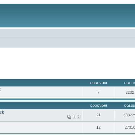
ODGOVORI
OGLED
Z
7
2232
ODGOVORI
OGLED
ck
21
58822
1
2
12
2731