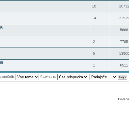
10
2073
14
3191
16
1
5866
2
7785
5
1390
16
1
6511
e prejšnjih:
Razvrsti po
Pojdi na