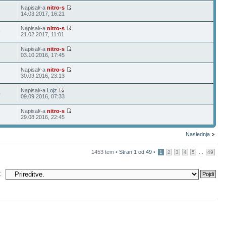
Napisal/-a
nitro-s
2
14.03.2017, 16:21
Napisal/-a
nitro-s
9
21.02.2017, 11:01
Napisal/-a
nitro-s
03.10.2016, 17:45
Napisal/-a
nitro-s
30.09.2016, 23:13
Napisal/-a
Lojz
0
09.09.2016, 07:33
Napisal/-a
nitro-s
29.08.2016, 22:45
Naslednja
1453 tem •
Stran
1
od
49
•
...
1
2
3
4
5
49
: