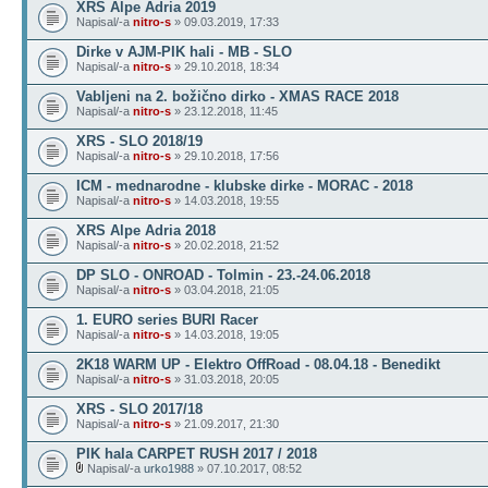
XRS Alpe Adria 2019
Napisal/-a
nitro-s
» 09.03.2019, 17:33
Dirke v AJM-PIK hali - MB - SLO
Napisal/-a
nitro-s
» 29.10.2018, 18:34
Vabljeni na 2. božično dirko - XMAS RACE 2018
Napisal/-a
nitro-s
» 23.12.2018, 11:45
XRS - SLO 2018/19
Napisal/-a
nitro-s
» 29.10.2018, 17:56
ICM - mednarodne - klubske dirke - MORAC - 2018
Napisal/-a
nitro-s
» 14.03.2018, 19:55
XRS Alpe Adria 2018
Napisal/-a
nitro-s
» 20.02.2018, 21:52
DP SLO - ONROAD - Tolmin - 23.-24.06.2018
Napisal/-a
nitro-s
» 03.04.2018, 21:05
1. EURO series BURI Racer
Napisal/-a
nitro-s
» 14.03.2018, 19:05
2K18 WARM UP - Elektro OffRoad - 08.04.18 - Benedikt
Napisal/-a
nitro-s
» 31.03.2018, 20:05
XRS - SLO 2017/18
Napisal/-a
nitro-s
» 21.09.2017, 21:30
PIK hala CARPET RUSH 2017 / 2018
Napisal/-a
urko1988
» 07.10.2017, 08:52