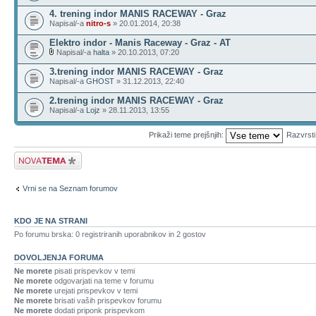
4. trening indor MANIS RACEWAY - Graz
Napisal/-a
nitro-s
» 20.01.2014, 20:38
Elektro indor - Manis Raceway - Graz - AT
Napisal/-a
halta
» 20.10.2013, 07:20
3.trening indor MANIS RACEWAY - Graz
Napisal/-a
GHOST
» 31.12.2013, 22:40
2.trening indor MANIS RACEWAY - Graz
Napisal/-a
Lojz
» 28.11.2013, 13:55
Prikaži teme prejšnjih:
Razvrst
Napiši novo temo
Vrni se na Seznam forumov
KDO JE NA STRANI
Po forumu brska: 0 registriranih uporabnikov in 2 gostov
DOVOLJENJA FORUMA
Ne morete
pisati prispevkov v temi
Ne morete
odgovarjati na teme v forumu
Ne morete
urejati prispevkov v temi
Ne morete
brisati vaših prispevkov forumu
Ne morete
dodati priponk prispevkom