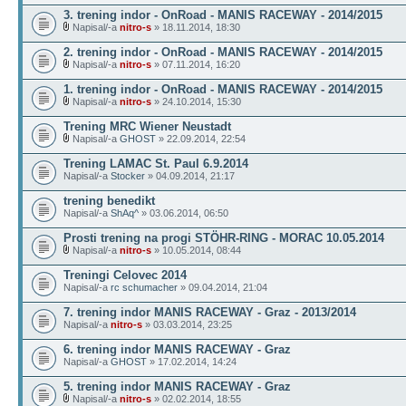
3. trening indor - OnRoad - MANIS RACEWAY - 2014/2015
Napisal/-a
nitro-s
» 18.11.2014, 18:30
2. trening indor - OnRoad - MANIS RACEWAY - 2014/2015
Napisal/-a
nitro-s
» 07.11.2014, 16:20
1. trening indor - OnRoad - MANIS RACEWAY - 2014/2015
Napisal/-a
nitro-s
» 24.10.2014, 15:30
Trening MRC Wiener Neustadt
Napisal/-a
GHOST
» 22.09.2014, 22:54
Trening LAMAC St. Paul 6.9.2014
Napisal/-a
Stocker
» 04.09.2014, 21:17
trening benedikt
Napisal/-a
ShAq^
» 03.06.2014, 06:50
Prosti trening na progi STÖHR-RING - MORAC 10.05.2014
Napisal/-a
nitro-s
» 10.05.2014, 08:44
Treningi Celovec 2014
Napisal/-a
rc schumacher
» 09.04.2014, 21:04
7. trening indor MANIS RACEWAY - Graz - 2013/2014
Napisal/-a
nitro-s
» 03.03.2014, 23:25
6. trening indor MANIS RACEWAY - Graz
Napisal/-a
GHOST
» 17.02.2014, 14:24
5. trening indor MANIS RACEWAY - Graz
Napisal/-a
nitro-s
» 02.02.2014, 18:55