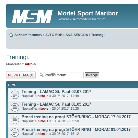
Model Sport Maribor
Slovenski avtomodelarski forum
Seznam forumov
‹
AVTOMOBILSKA SEKCIJA
‹
Treningi.
Treningi.
Moderator:
nitro-s
Napiši novo temo
TEME
Trening - LAMAC St. Paul 02.07.2017
Napisal/-a
nitro-s
» 30.06.2017, 14:49
Trening - LAMAC St. Paul 01.05.2017
Napisal/-a
nitro-s
» 28.04.2017, 13:25
Prosti trening na progi STÖHR-RING - MORAC 17.04.2017
Napisal/-a
nitro-s
» 13.04.2017, 09:50
Prosti trening na progi STÖHR-RING - MORAC 01.04.2017
Napisal/-a
nitro-s
» 30.03.2017, 15:12