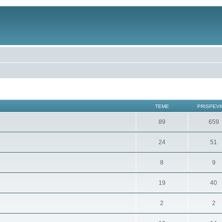
TEME
PRISPEV
89
659
24
51
8
9
19
40
2
2