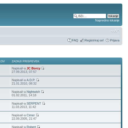
Napredno iskanje
FAQ
Registriraj se!
Prijava
KOV
ZADNJI PRISPEVEK
Napisal/-a
JC Borcy
27.09.2013, 07:57
Napisal/-a
A.D.P.
21.01.2010, 08:32
Napisal/-a
Nightwish
01.02.2011, 14:18
Napisal/-a
SERPENT
11.03.2013, 11:42
Napisal/-a
Cimer
22.09.2005, 21:47
Napisal/-a
Robert