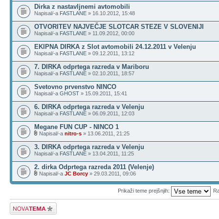
Dirka z nastavljnemi avtomobili
Napisal/-a
FASTLANE
» 16.10.2012, 15:48
OTVORITEV NAJVEČJE SLOTCAR STEZE V SLOVENIJI
Napisal/-a
FASTLANE
» 11.09.2012, 00:00
EKIPNA DIRKA z Slot avtomobili 24.12.2011 v Velenju
Napisal/-a
FASTLANE
» 09.12.2011, 13:12
7. DIRKA odprtega razreda v Mariboru
Napisal/-a
FASTLANE
» 02.10.2011, 18:57
Svetovno prvenstvo NINCO
Napisal/-a
GHOST
» 15.09.2011, 15:41
6. DIRKA odprtega razreda v Velenju
Napisal/-a
FASTLANE
» 06.09.2011, 12:03
Megane FUN CUP - NINCO 1
Napisal/-a
nitro-s
» 13.06.2011, 21:25
3. DIRKA odprtega razreda v Velenju
Napisal/-a
FASTLANE
» 13.04.2011, 11:25
2. dirka Odprtega razreda 2011 (Velenje)
Napisal/-a
JC Borcy
» 29.03.2011, 09:06
Prikaži teme prejšnjih:
Ra
Napiši novo temo