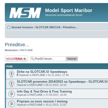
Model Sport Maribor
Slovenski avtomodelarski forum
Seznam forumov
‹
SLOTCAR SEKCIJA
‹
Prireditve...
Prireditve...
Moderator:
FASTLANE
Napiši novo temo
TEME
Dirke na SLOTCAR.SI Speedwayu
Napisal/-a
FASTLANE
» 01.11.2012, 17:46
SLOTCAR prvenstvo 2014/2015 na Speedwayu - SLOTCAR.SI
Napisal/-a
FASTLANE
» 09.11.2014, 10:19
Info Day & Test Drive & Free Training
Napisal/-a
FASTLANE
» 27.09.2017, 16:44
Priprave za novo sezono / trening
Napisal/-a
FASTLANE
» 18.11.2013, 12:02