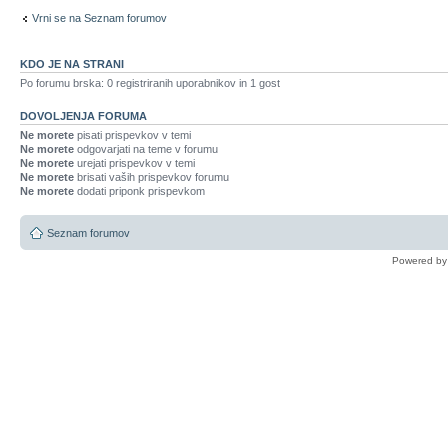
Vrni se na Seznam forumov
KDO JE NA STRANI
Po forumu brska: 0 registriranih uporabnikov in 1 gost
DOVOLJENJA FORUMA
Ne morete
pisati prispevkov v temi
Ne morete
odgovarjati na teme v forumu
Ne morete
urejati prispevkov v temi
Ne morete
brisati vaših prispevkov forumu
Ne morete
dodati priponk prispevkom
Seznam forumov
Powered b