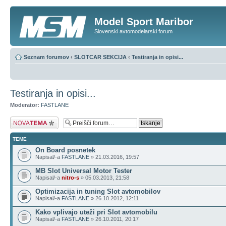
Model Sport Maribor
Slovenski avtomodelarski forum
Seznam forumov
‹
SLOTCAR SEKCIJA
‹
Testiranja in opisi...
Testiranja in opisi...
Moderator:
FASTLANE
Napiši novo temo
TEME
On Board posnetek
Napisal/-a
FASTLANE
» 21.03.2016, 19:57
MB Slot Universal Motor Tester
Napisal/-a
nitro-s
» 05.03.2013, 21:58
Optimizacija in tuning Slot avtomobilov
Napisal/-a
FASTLANE
» 26.10.2012, 12:11
Kako vplivajo uteži pri Slot avtomobilu
Napisal/-a
FASTLANE
» 26.10.2011, 20:17