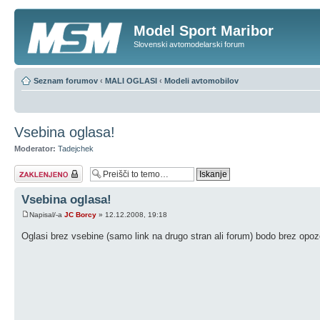
Model Sport Maribor
Slovenski avtomodelarski forum
Seznam forumov
‹
MALI OGLASI
‹
Modeli avtomobilov
Vsebina oglasa!
Moderator:
Tadejchek
Tema je zaklenjena
Vsebina oglasa!
Napisal/-a
JC Borcy
» 12.12.2008, 19:18
Oglasi brez vsebine (samo link na drugo stran ali forum) bodo brez op