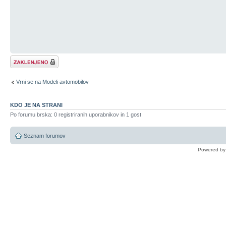
Tema je zaklenjena
Vrni se na Modeli avtomobilov
KDO JE NA STRANI
Po forumu brska: 0 registriranih uporabnikov in 1 gost
Seznam forumov
Powered b