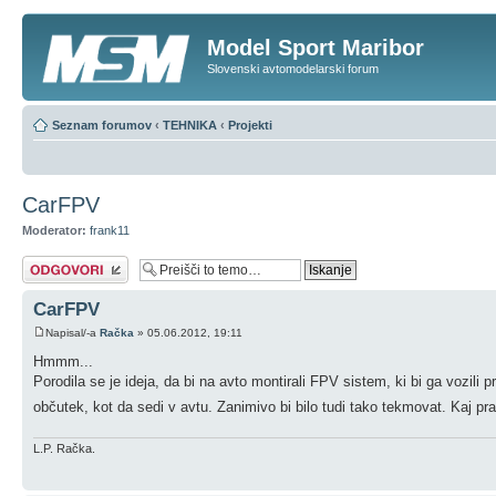
Model Sport Maribor
Slovenski avtomodelarski forum
Seznam forumov
‹
TEHNIKA
‹
Projekti
CarFPV
Moderator:
frank11
Napiši odgovor
CarFPV
Napisal/-a
Račka
» 05.06.2012, 19:11
Hmmm...
Porodila se je ideja, da bi na avto montirali FPV sistem, ki bi ga vozili
občutek, kot da sedi v avtu. Zanimivo bi bilo tudi tako tekmovat. Kaj pr
L.P. Račka.