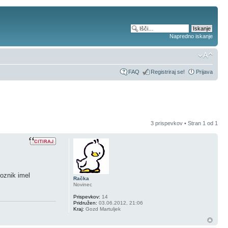
Napredno iskanje
FAQ
Registriraj se!
Prijava
3 prispevkov • Stran
1
od
1
voznik imel
Račka
Novinec
Prispevkov:
14
Pridružen:
03.06.2012, 21:06
Kraj:
Gozd Martuljek