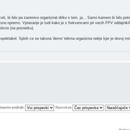
celi, bi bilo pa zanimivo organizirat dirko s tem, ja... Samo kamero bi bilo potr
aksno opremo. Vprasanje je tudi kako je s frekvencami pri vecih FPV oddajnikih
sticno (na posnetku).
i spektakel. Sploh ce se taksna 'demo' tekma organizira nekje kjer je dovoj m
rispevke prejšnjih:
Razvrsti po
Pojdi na