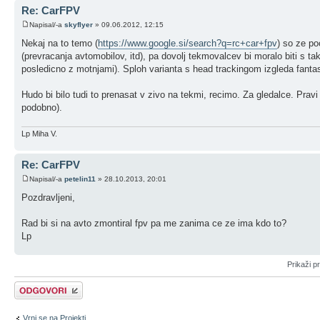
Re: CarFPV
Napisal/-a
skyflyer
» 09.06.2012, 12:15
Nekaj na to temo (
https://www.google.si/search?q=rc+car+fpv
) so ze po
(prevracanja avtomobilov, itd), pa dovolj tekmovalcev bi moralo biti s t
posledicno z motnjami). Sploh varianta s head trackingom izgleda fanta
Hudo bi bilo tudi to prenasat v zivo na tekmi, recimo. Za gledalce. Prav
podobno).
Lp Miha V.
Re: CarFPV
Napisal/-a
petelin11
» 28.10.2013, 20:01
Pozdravljeni,
Rad bi si na avto zmontiral fpv pa me zanima ce ze ima kdo to?
Lp
Prikaži p
Napiši odgovor
Vrni se na Projekti