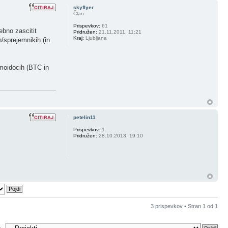
skyflyer
Član
Prispevkov:
61
ebno zascitit
Pridružen:
21.11.2011, 11:21
Kraj:
Ljubljana
/sprejemnikih (in
imoidocih (BTC in
petelin11
Prispevkov:
1
Pridružen:
28.10.2013, 19:10
3 prispevkov • Stran
1
od
1
: