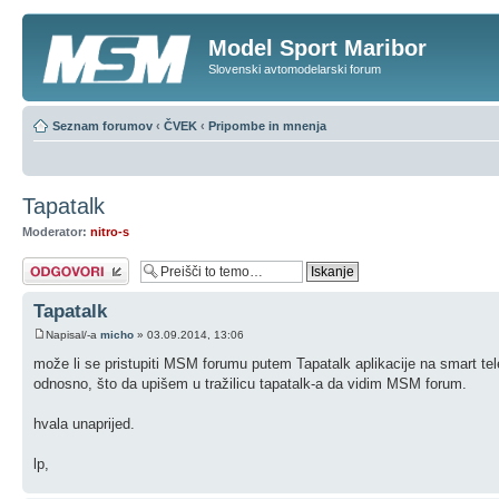
Model Sport Maribor
Slovenski avtomodelarski forum
Seznam forumov
‹
ČVEK
‹
Pripombe in mnenja
Tapatalk
Moderator:
nitro-s
Napiši odgovor
Tapatalk
Napisal/-a
micho
» 03.09.2014, 13:06
može li se pristupiti MSM forumu putem Tapatalk aplikacije na smart te
odnosno, što da upišem u tražilicu tapatalk-a da vidim MSM forum.
hvala unaprijed.
lp,