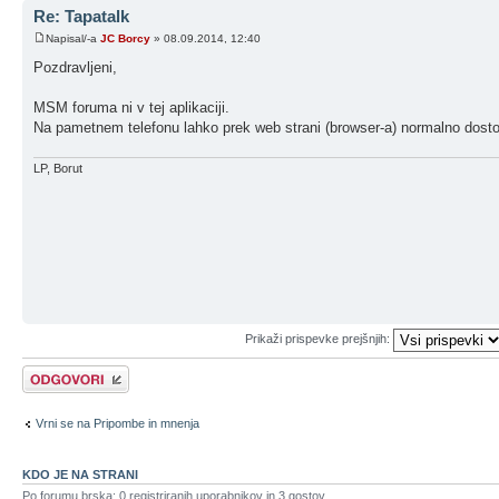
Re: Tapatalk
Napisal/-a
JC Borcy
» 08.09.2014, 12:40
Pozdravljeni,
MSM foruma ni v tej aplikaciji.
Na pametnem telefonu lahko prek web strani (browser-a) normalno dost
LP, Borut
Prikaži prispevke prejšnjih:
Napiši odgovor
Vrni se na Pripombe in mnenja
KDO JE NA STRANI
Po forumu brska: 0 registriranih uporabnikov in 3 gostov