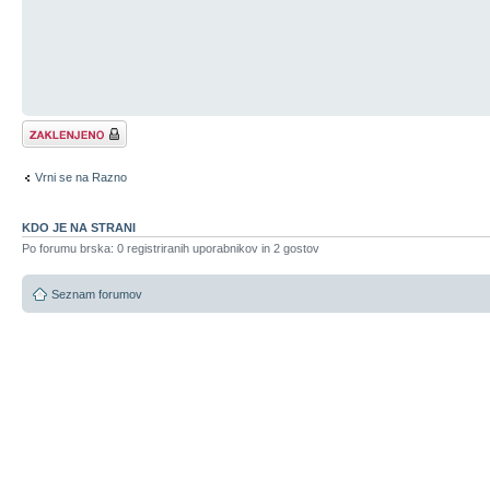
Tema je zaklenjena
Vrni se na Razno
KDO JE NA STRANI
Po forumu brska: 0 registriranih uporabnikov in 2 gostov
Seznam forumov