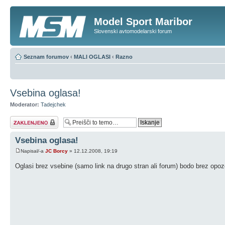
Model Sport Maribor
Slovenski avtomodelarski forum
Seznam forumov
‹
MALI OGLASI
‹
Razno
Vsebina oglasa!
Moderator:
Tadejchek
Tema je zaklenjena
Vsebina oglasa!
Napisal/-a
JC Borcy
» 12.12.2008, 19:19
Oglasi brez vsebine (samo link na drugo stran ali forum) bodo brez op