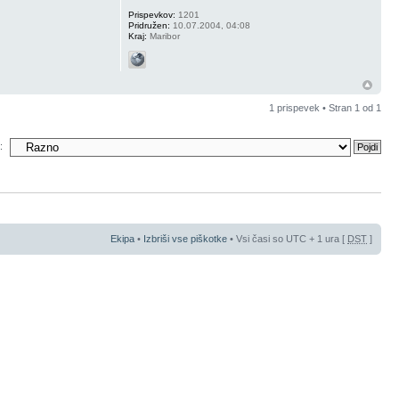
Prispevkov:
1201
Pridružen:
10.07.2004, 04:08
Kraj:
Maribor
1 prispevek • Stran
1
od
1
:
Ekipa
•
Izbriši vse piškotke
• Vsi časi so UTC + 1 ura [
DST
]