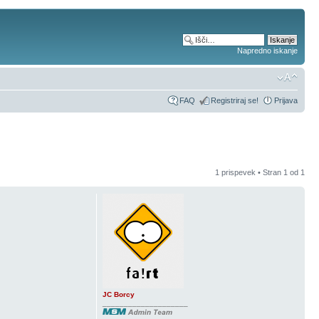
Napredno iskanje
FAQ
Registriraj se!
Prijava
1 prispevek • Stran
1
od
1
JC Borcy
____________________