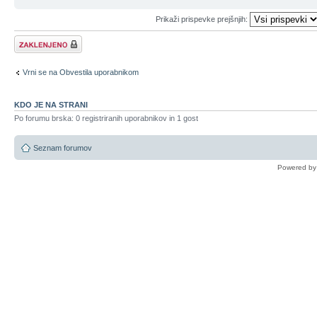
Prikaži prispevke prejšnjih:
Tema je zaklenjena
Vrni se na Obvestila uporabnikom
KDO JE NA STRANI
Po forumu brska: 0 registriranih uporabnikov in 1 gost
Seznam forumov
Powered b