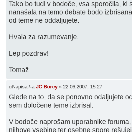
Tako bo tudi v bodoče, vsa sporočila, k
nanašala na temo debate bodo izbrisana
od teme ne oddaljujete.
Hvala za razumevanje.
Lep pozdrav!
Tomaž
Napisal/-a
JC Borcy
» 22.06.2007, 15:27
Glede na to, da se ponovno odaljujete 
sem določene teme izbrisal.
V bodoče naprošam uporabnike foruma, d
njihove vsebine ter osebne spore rešuje