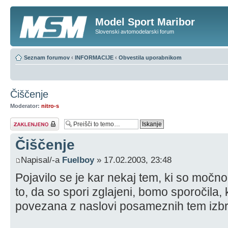
Model Sport Maribor
Slovenski avtomodelarski forum
Seznam forumov
‹
INFORMACIJE
‹
Obvestila uporabnikom
Čiščenje
Moderator:
nitro-s
Tema je zaklenjena
Čiščenje
Napisal/-a
Fuelboy
» 17.02.2003, 23:48
Pojavilo se je kar nekaj tem, ki so močno 
to, da so spori zglajeni, bomo sporočila,
povezana z naslovi posameznih tem izbri