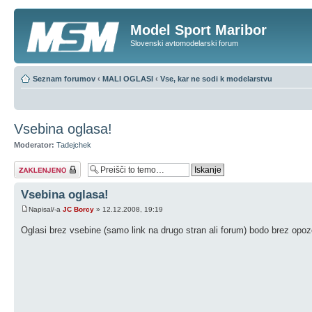
Model Sport Maribor
Slovenski avtomodelarski forum
Seznam forumov
‹
MALI OGLASI
‹
Vse, kar ne sodi k modelarstvu
Vsebina oglasa!
Moderator:
Tadejchek
Tema je zaklenjena
Vsebina oglasa!
Napisal/-a
JC Borcy
» 12.12.2008, 19:19
Oglasi brez vsebine (samo link na drugo stran ali forum) bodo brez op