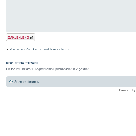
Tema je zaklenjena
Vrni se na Vse, kar ne sodi k modelarstvu
KDO JE NA STRANI
Po forumu brska: 0 registriranih uporabnikov in 2 gostov
Seznam forumov
Powered b