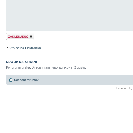
Tema je zaklenjena
Vrni se na Elektronika
KDO JE NA STRANI
Po forumu brska: 0 registriranih uporabnikov in 2 gostov
Seznam forumov
Powered b