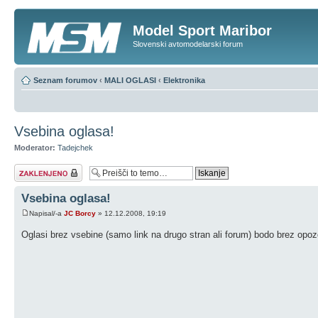
Model Sport Maribor
Slovenski avtomodelarski forum
Seznam forumov
‹
MALI OGLASI
‹
Elektronika
Vsebina oglasa!
Moderator:
Tadejchek
Tema je zaklenjena
Vsebina oglasa!
Napisal/-a
JC Borcy
» 12.12.2008, 19:19
Oglasi brez vsebine (samo link na drugo stran ali forum) bodo brez op