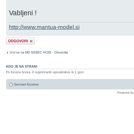
Vabljeni !
http://www.mantua-model.si
Napiši odgovor
Vrni se na MD NEBEC HOBI - Obvestila
KDO JE NA STRANI
Po forumu brska: 0 registriranih uporabnikov in 1 gost
Seznam forumov
Powered b