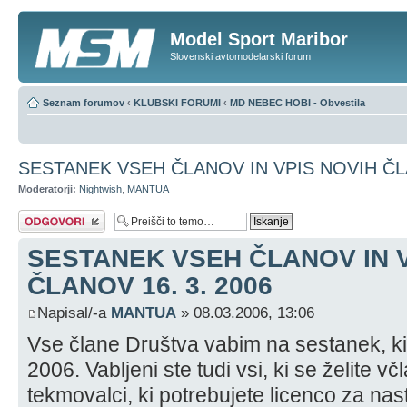
Model Sport Maribor
Slovenski avtomodelarski forum
Seznam forumov
‹
KLUBSKI FORUMI
‹
MD NEBEC HOBI - Obvestila
SESTANEK VSEH ČLANOV IN VPIS NOVIH ČLA
Moderatorji:
Nightwish
,
MANTUA
Napiši odgovor
SESTANEK VSEH ČLANOV IN V
ČLANOV 16. 3. 2006
Napisal/-a
MANTUA
» 08.03.2006, 13:06
Vse člane Društva vabim na sestanek, ki 
2006. Vabljeni ste tudi vsi, ki se želite včl
tekmovalci, ki potrebujete licenco za na