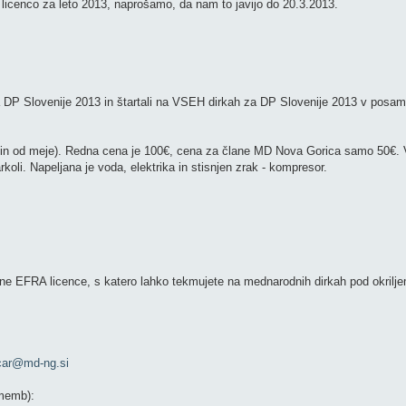
 licenco za leto 2013, naprošamo, da nam to javijo do 20.3.2013.
za DP Slovenije 2013 in štartali na VSEH dirkah za DP Slovenije 2013 v posame
 30min od meje). Redna cena je 100€, cena za člane MD Nova Gorica samo 50€. 
rkoli. Napeljana je voda, elektrika in stisnjen zrak - kompresor.
ne EFRA licence, s katero lahko tekmujete na mednarodnih dirkah pod okril
car@md-ng.si
ememb):