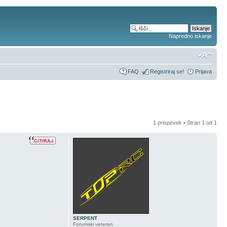
Napredno iskanje
FAQ
Registriraj se!
Prijava
1 prispevek • Stran
1
od
1
SERPENT
Forumski veteran