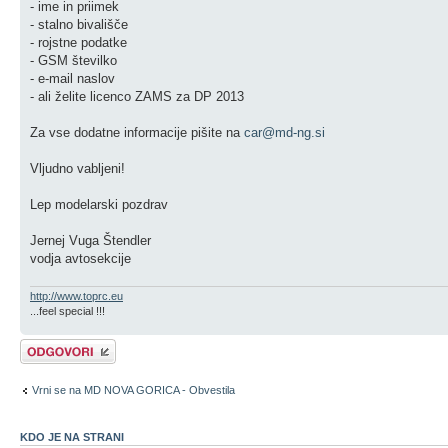
- ime in priimek
- stalno bivališče
- rojstne podatke
- GSM številko
- e-mail naslov
- ali želite licenco ZAMS za DP 2013
Za vse dodatne informacije pišite na
car@md-ng.si
Vljudno vabljeni!
Lep modelarski pozdrav
Jernej Vuga Štendler
vodja avtosekcije
http://www.toprc.eu
...feel special !!!
Napiši odgovor
Vrni se na MD NOVA GORICA - Obvestila
KDO JE NA STRANI