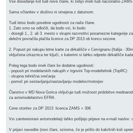
Vse dosedanje kot tudi nove člane, ki želijo imeti tudi nacionalno ZAMS
Sama včlanitev v društvo ni omejena z datumom.
Tudi letos bodo posebne ugodnosti za naše člane.
1. Zato smo se odločili, da bodo vsi, ki bodo:
- dosegli 1., 2. ali 3. mesto v skupni razvrstitvi posamezne kategorije 
deležni povračila plačila licence za DP 2013 ob koncu sezone.
2. Popust pri nakupu letne karte za dirkališče v Cervignanu (Italija -
vključena izkaznica ter ključi, s katerimi si lahko odprete dirkališče kada
Poleg tega bodo imeli člani še dodatne ugodnosti:
- popusti pri modelarskih nakupih v trgovini Top-modeltehnik (TopRC)
- skupna tehnična srečanja
- pomoč pri sestavljanju/nastavljanju modelov/motorjev
Članstvo v MD Nova Gorica vključuje tudi možnost pridobitve mednarod
za avtomodelarstvo EFRA.
Cene storitev za DP 2013: licenca ZAMS = 30€
Vsi zainteresirani avtomodelarji lahko pošljejo prijave na e-mail naslov:
V prijavi navedite (novi člani, oziroma, če je prišlo do kakršnih koli spr