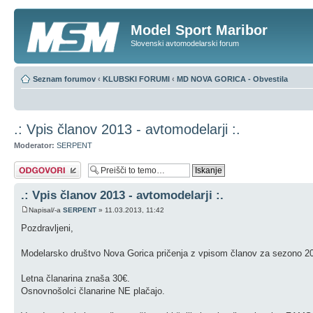
Model Sport Maribor
Slovenski avtomodelarski forum
Seznam forumov
‹
KLUBSKI FORUMI
‹
MD NOVA GORICA - Obvestila
.: Vpis članov 2013 - avtomodelarji :.
Moderator:
SERPENT
Napiši odgovor
.: Vpis članov 2013 - avtomodelarji :.
Napisal/-a
SERPENT
» 11.03.2013, 11:42
Pozdravljeni,
Modelarsko društvo Nova Gorica pričenja z vpisom članov za sezono 2
Letna članarina znaša 30€.
Osnovnošolci članarine NE plačajo.