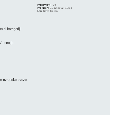
Prispevkov:
798
Pridružen:
01.12.2002, 18:14
Kraj:
Nova Gorica
zni kategoriji
V ceno je
jem evropske zveze