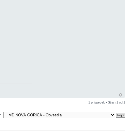
1 prispevek • Stran
1
od
1
: