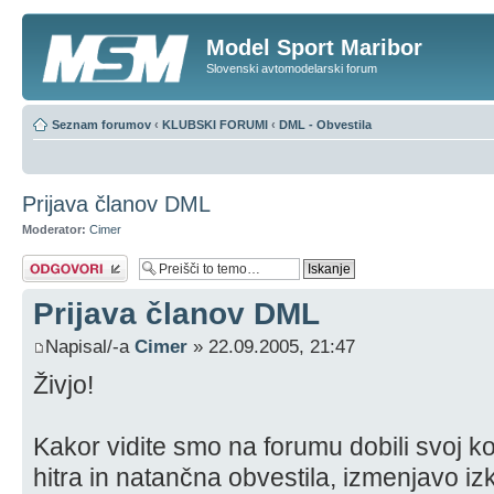
Model Sport Maribor
Slovenski avtomodelarski forum
Seznam forumov
‹
KLUBSKI FORUMI
‹
DML - Obvestila
Prijava članov DML
Moderator:
Cimer
Napiši odgovor
Prijava članov DML
Napisal/-a
Cimer
» 22.09.2005, 21:47
Živjo!
Kakor vidite smo na forumu dobili svoj k
hitra in natančna obvestila, izmenjavo izk