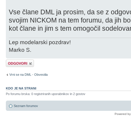
Vse člane DML ja prosim, da se z odgovor
svojim NICKOM na tem forumu, da jih bo 
kot člane in jim s tem omogočil sodelova
Lep modelarski pozdrav!
Marko S.
Napiši odgovor
Vrni se na DML - Obvestila
KDO JE NA STRANI
Po forumu brska: 0 registriranih uporabnikov in 2 gostov
Seznam forumov
Powered b