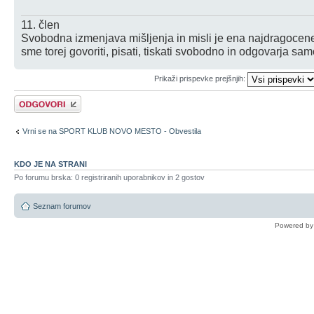
11. člen
Svobodna izmenjava mišljenja in misli je ena najdragocenej
sme torej govoriti, pisati, tiskati svobodno in odgovarja sa
Prikaži prispevke prejšnjih:
Napiši odgovor
Vrni se na SPORT KLUB NOVO MESTO - Obvestila
KDO JE NA STRANI
Po forumu brska: 0 registriranih uporabnikov in 2 gostov
Seznam forumov
Powered b