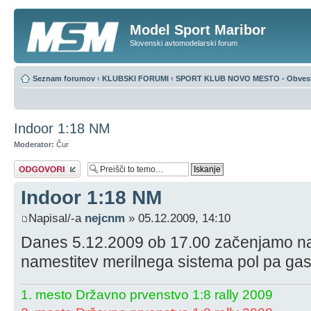
Model Sport Maribor
Slovenski avtomodelarski forum
Seznam forumov
‹
KLUBSKI FORUMI
‹
SPORT KLUB NOVO MESTO - Obvest
Indoor 1:18 NM
Moderator:
Čur
Napiši odgovor
Indoor 1:18 NM
Napisal/-a
nejcnm
» 05.12.2009, 14:10
Danes 5.12.2009 ob 17.00 začenjamo na t
namestitev merilnega sistema pol pa ga
1. mesto Državno prvenstvo 1:8 rally 2009