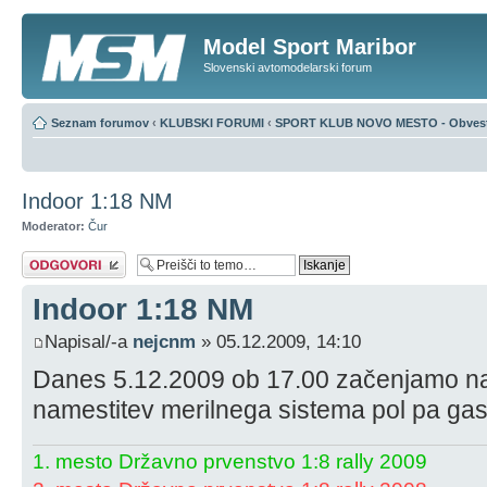
Model Sport Maribor
Slovenski avtomodelarski forum
Seznam forumov
‹
KLUBSKI FORUMI
‹
SPORT KLUB NOVO MESTO - Obvest
Indoor 1:18 NM
Moderator:
Čur
Napiši odgovor
Indoor 1:18 NM
Napisal/-a
nejcnm
» 05.12.2009, 14:10
Danes 5.12.2009 ob 17.00 začenjamo na t
namestitev merilnega sistema pol pa ga
1. mesto Državno prvenstvo 1:8 rally 2009