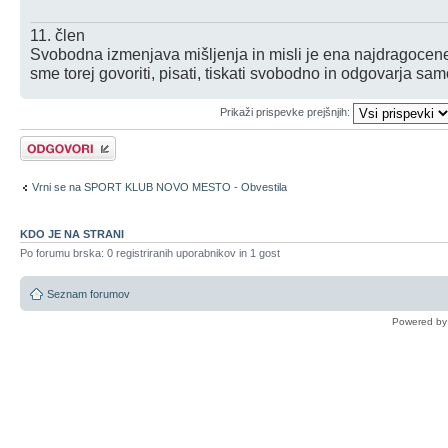
11. člen
Svobodna izmenjava mišljenja in misli je ena najdragocenej
sme torej govoriti, pisati, tiskati svobodno in odgovarja sa
Prikaži prispevke prejšnjih:
Napiši odgovor
Vrni se na SPORT KLUB NOVO MESTO - Obvestila
KDO JE NA STRANI
Po forumu brska: 0 registriranih uporabnikov in 1 gost
Seznam forumov
Powered b