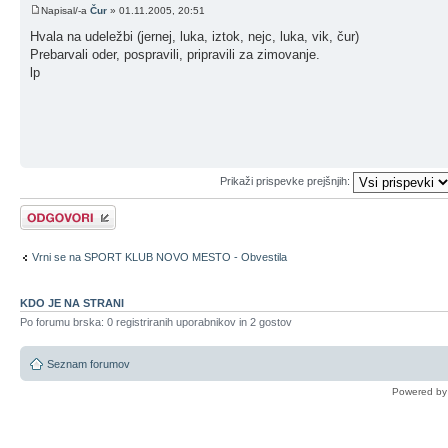
Napisal/-a
Čur
» 01.11.2005, 20:51
Hvala na udeležbi (jernej, luka, iztok, nejc, luka, vik, čur)
Prebarvali oder, pospravili, pripravili za zimovanje.
lp
Prikaži prispevke prejšnjih:
Napiši odgovor
Vrni se na SPORT KLUB NOVO MESTO - Obvestila
KDO JE NA STRANI
Po forumu brska: 0 registriranih uporabnikov in 2 gostov
Seznam forumov
Powered b