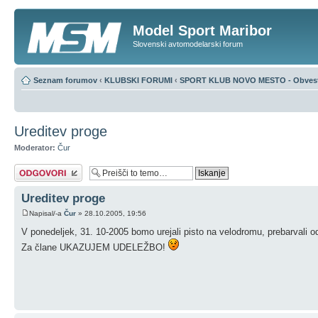
Model Sport Maribor
Slovenski avtomodelarski forum
Seznam forumov
‹
KLUBSKI FORUMI
‹
SPORT KLUB NOVO MESTO - Obvest
Ureditev proge
Moderator:
Čur
Napiši odgovor
Ureditev proge
Napisal/-a
Čur
» 28.10.2005, 19:56
V ponedeljek, 31. 10-2005 bomo urejali pisto na velodromu, prebarvali oder
Za člane UKAZUJEM UDELEŽBO!