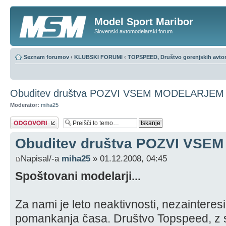
Model Sport Maribor
Slovenski avtomodelarski forum
Seznam forumov
‹
KLUBSKI FORUMI
‹
TOPSPEED, Društvo gorenjskih avtom
Obuditev društva POZVI VSEM MODELARJEM
Moderator:
miha25
Napiši odgovor
Obuditev društva POZVI VS
Napisal/-a
miha25
» 01.12.2008, 04:45
Spoštovani modelarji...
Za nami je leto neaktivnosti, nezainteres
pomankanja časa. Društvo Topspeed, z