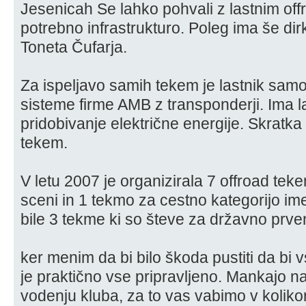
Jesenicah Se lahko pohvali z lastnim off
potrebno infrastrukturo. Poleg ima še dirk
Toneta Čufarja.
Za ispeljavo samih tekem je lastnik sam
sisteme firme AMB z transponderji. Ima l
pridobivanje električne energije. Skratka
tekem.
V letu 2007 je organizirala 7 offroad teke
sceni in 1 tekmo za cestno kategorijo i
bile 3 tekme ki so števe za državno prv
ker menim da bi bilo škoda pustiti da bi 
je praktično vse pripravljeno. Mankajo n
vodenju kluba, za to vas vabimo v kolikor 