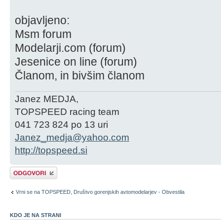
objavljeno:
Msm forum
Modelarji.com (forum)
Jesenice on line (forum)
Članom, in bivšim članom
Janez MEDJA,
TOPSPEED racing team
041 723 824 po 13 uri
Janez_medja@yahoo.com
http://topspeed.si
Napiši odgovor
Vrni se na TOPSPEED, Društvo gorenjskih avtomodelarjev - Obvestila
KDO JE NA STRANI