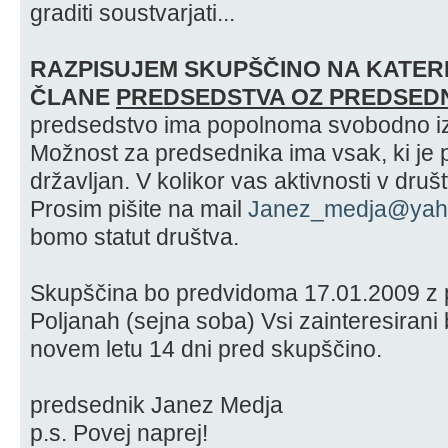
graditi soustvarjati...
RAZPISUJEM SKUPŠČINO NA KATERI
ČLANE
PREDSEDSTVA OZ PREDSED
predsedstvo ima popolnoma svobodno izb
Možnost za predsednika ima vsak, ki je pri
državljan. V kolikor vas aktivnosti v druš
Prosim pišite na mail
Janez_medja@yah
bomo statut društva.
Skupščina bo predvidoma 17.01.2009 z p
Poljanah (sejna soba) Vsi zainteresirani 
novem letu 14 dni pred skupščino.
predsednik Janez Medja
p.s. Povej naprej!