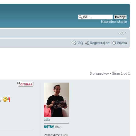
Napredno iskanje
FAQ
Registriraj se!
Prijava
3 prispevkov • Stran
1
od
1
ni
Lojz
----------------------------
Prispevkov:
1120