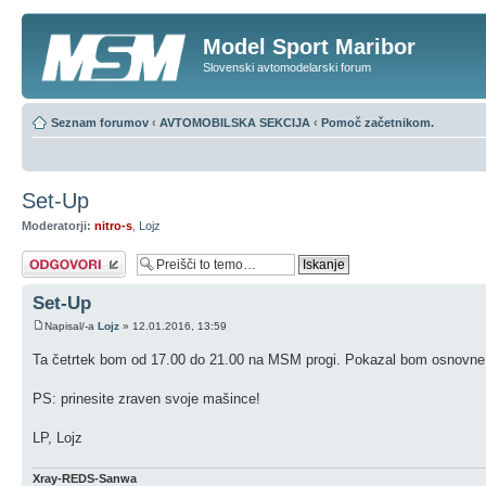
Model Sport Maribor
Slovenski avtomodelarski forum
Seznam forumov
‹
AVTOMOBILSKA SEKCIJA
‹
Pomoč začetnikom.
Set-Up
Moderatorji:
nitro-s
,
Lojz
Napiši odgovor
Set-Up
Napisal/-a
Lojz
» 12.01.2016, 13:59
Ta četrtek bom od 17.00 do 21.00 na MSM progi. Pokazal bom osnovne n
PS: prinesite zraven svoje mašince!
LP, Lojz
Xray-REDS-Sanwa