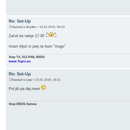
Re: Set-Up
Napisal/-a
Scythe
» 13.01.2016, 09:23
Začet bo nekje 17:30
Imam ključ in prej ne bom "mogo"
Xray T4, X12 RX8, REDS
www.Toprc.eu
Re: Set-Up
Napisal/-a
Lojz
» 13.01.2016, 19:21
Pol jih pa daj meni
Xray-REDS-Sanwa