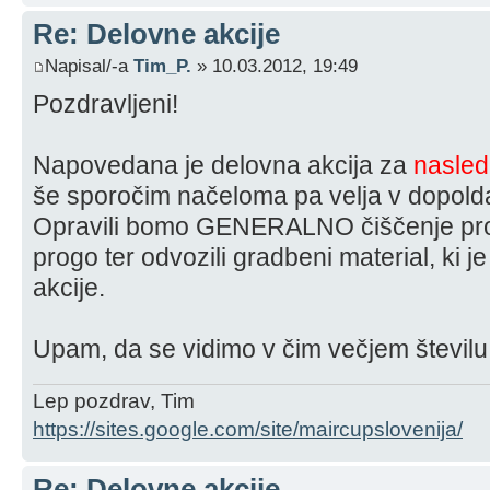
Re: Delovne akcije
Napisal/-a
Tim_P.
» 10.03.2012, 19:49
Pozdravljeni!
Napovedana je delovna akcija za
nasledn
še sporočim načeloma pa velja v dopolda
Opravili bomo GENERALNO čiščenje proge
progo ter odvozili gradbeni material, ki j
akcije.
Upam, da se vidimo v čim večjem številu.
Lep pozdrav, Tim
https://sites.google.com/site/maircupslovenija/
Re: Delovne akcije