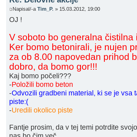
Napisal/-a
Tim_P.
» 15.03.2012, 19:00
OJ !
V soboto bo generalna čistilna 
Ker bomo betonirali, je nujen pr
za ob 8.00 napovedan prihod be
dobro, da bomo gor!!!
Kaj bomo počeli???
-
Položili bomo beton
-
Odvozili gradbeni material, ki se je vsa 
piste:(
-
Uredili okolico piste
Fantje prosim, da v tej temi potrdite svo
nas bo čim več...