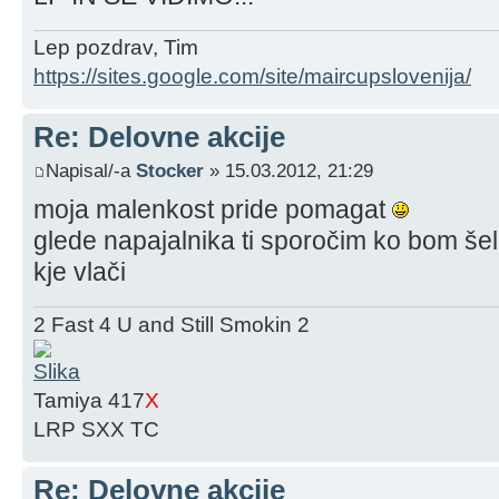
Lep pozdrav, Tim
https://sites.google.com/site/maircupslovenija/
Re: Delovne akcije
Napisal/-a
Stocker
» 15.03.2012, 21:29
moja malenkost pride pomagat
glede napajalnika ti sporočim ko bom še
kje vlači
2 Fast 4 U and Still Smokin 2
Tamiya 417
X
LRP SXX TC
Re: Delovne akcije