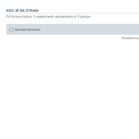
KDO JE NA STRANI
Po forumu brska: 0 registriranih uporabnikov in 3 gostov
Seznam forumov
Powered b