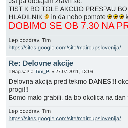
Jst pa dodajam zravn še:
TIST K BO TOLE AKCIJO PRESPAU BO
HLADILNIK
in da nebo pomote
k
DOBIMO SE OB 7.30 NA PRO
Lep pozdrav, Tim
https://sites.google.com/site/maircupslovenija/
Re: Delovne akcije
Napisal/-a
Tim_P.
» 27.07.2011, 13:09
Delovna akcija pred tekmo DANES!!! oko
progi!!!
Bomo malo grabili, da bo okolica na da
Lep pozdrav, Tim
https://sites.google.com/site/maircupslovenija/