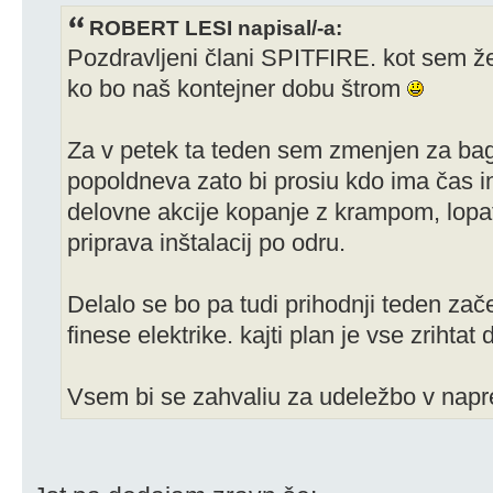
ROBERT LESI napisal/-a:
Pozdravljeni člani SPITFIRE. kot sem ž
ko bo naš kontejner dobu štrom
Za v petek ta teden sem zmenjen za bag
popoldneva zato bi prosiu kdo ima čas in
delovne akcije kopanje z krampom, lopa
priprava inštalacij po odru.
Delalo se bo pa tudi prihodnji teden zač
finese elektrike. kajti plan je vse zrihtat 
Vsem bi se zahvaliu za udeležbo v napr