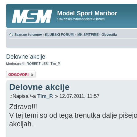
Model Sport Maribor
Slovenski avtomodelarski forum
Seznam forumov
‹
KLUBSKI FORUMI
‹
MK SPITFIRE - Obvestila
Delovne akcije
Moderatorji:
ROBERT LESI
,
Tim_P.
Napiši odgovor
Delovne akcije
Napisal/-a
Tim_P.
» 12.07.2011, 11:57
Zdravo!!!
V tej temi so od tega trenutka dalje pišej
akcijah...