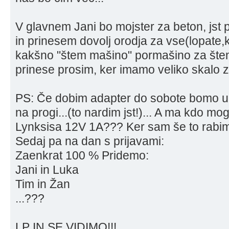
V glavnem Jani bo mojster za beton, jst p
in prinesem dovolj orodja za vse(lopate,
kakšno "štem mašino" pormašino za štem
prinese prosim, ker imamo veliko skalo za
PS: Če dobim adapter do sobote bomo ure
na progi...(to nardim jst!)... A ma kdo m
Lynksisa 12V 1A??? Ker sam še to rabim
Sedaj pa na dan s prijavami:
Zaenkrat 100 % Pridemo:
Jani in Luka
Tim in Žan
...???
LP IN SE VIDIMO!!!