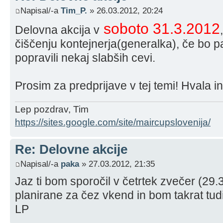
Napisal/-a
Tim_P.
» 26.03.2012, 20:24
soboto 31.3.2012
Delovna akcija v
čiščenju kontejnerja(generalka), če bo 
popravili nekaj slabših cevi.
Prosim za predprijave v tej temi! Hvala i
Lep pozdrav, Tim
https://sites.google.com/site/maircupslovenija/
Re: Delovne akcije
Napisal/-a
paka
» 27.03.2012, 21:35
Jaz ti bom sporočil v četrtek zvečer (29.
planirane za čez vkend in bom takrat tudi
LP