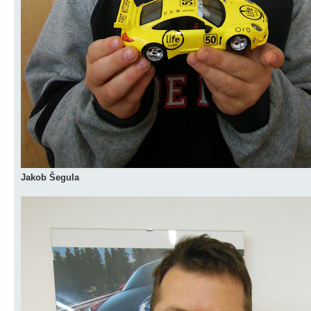
Jakob Šegula