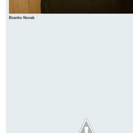
Branko Novak