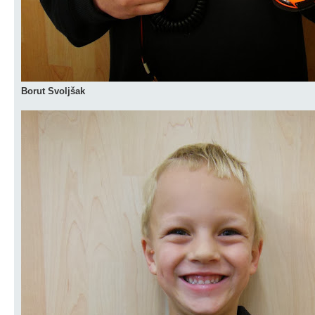
Borut Svoljšak