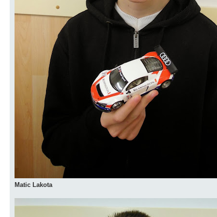
Matic Lakota