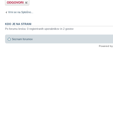
Napiši odgovor
Vrni se na Splošno...
KDO JE NA STRANI
Po forumu brska: 0 registriranih uporabnikov in 2 gostov
Seznam forumov
Powered b