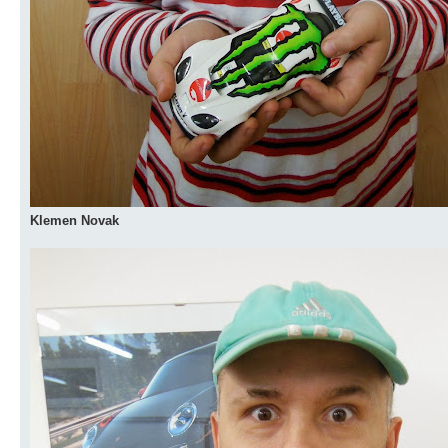
Klemen Novak