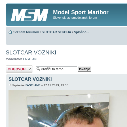
Model Sport Maribor
Slovenski avtomodelarski forum
Seznam forumov
‹
SLOTCAR SEKCIJA
‹
Splošno...
SLOTCAR VOZNIKI
Moderator:
FASTLANE
Napiši odgovor
SLOTCAR VOZNIKI
Napisal/-a
FASTLANE
» 17.12.2013, 13:35