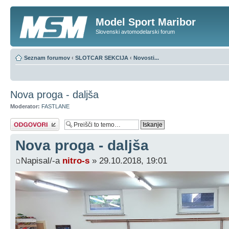
Model Sport Maribor
Slovenski avtomodelarski forum
Seznam forumov
‹
SLOTCAR SEKCIJA
‹
Novosti...
Nova proga - daljša
Moderator:
FASTLANE
Napiši odgovor
Nova proga - daljša
Napisal/-a
nitro-s
» 29.10.2018, 19:01