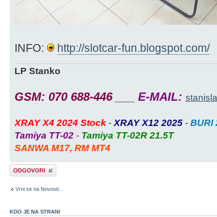
INFO:
http://slotcar-fun.blogspot.com/
LP Stanko
GSM: 070 688-446
___
E-MAIL:
stanisl
XRAY X4 2024 Stock
-
XRAY X12 2025
-
BURI 
Tamiya TT-02
-
Tamiya TT-02R 21.5T
SANWA M17, RM MT4
Napiši odgovor
Vrni se na Novosti...
KDO JE NA STRANI