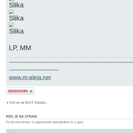
LP, MM
---------------------------------------------------------------------
----------------------------
www.m-aleja.net
Napiši odgovor
Vrni se na SLOT Garaža...
KDO JE NA STRANI
Po forumu brska: 0 registriranih uporabnikov in 1 gost