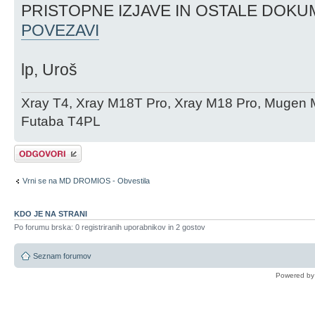
PRISTOPNE IZJAVE IN OSTALE DOKU
POVEZAVI
lp, Uroš
Xray T4, Xray M18T Pro, Xray M18 Pro, Mugen 
Futaba T4PL
Napiši odgovor
Vrni se na MD DROMIOS - Obvestila
KDO JE NA STRANI
Po forumu brska: 0 registriranih uporabnikov in 2 gostov
Seznam forumov
Powered b