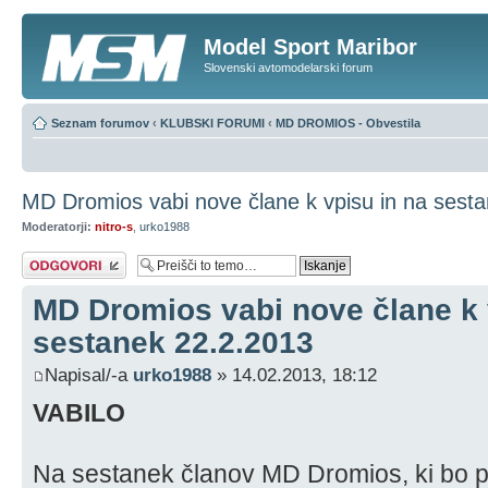
Model Sport Maribor
Slovenski avtomodelarski forum
Seznam forumov
‹
KLUBSKI FORUMI
‹
MD DROMIOS - Obvestila
MD Dromios vabi nove člane k vpisu in na sest
Moderatorji:
nitro-s
,
urko1988
Napiši odgovor
MD Dromios vabi nove člane k 
sestanek 22.2.2013
Napisal/-a
urko1988
» 14.02.2013, 18:12
VABILO
Na sestanek članov MD Dromios, ki bo p